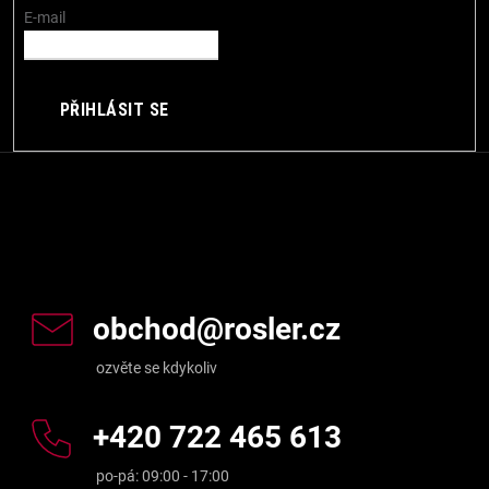
í
E-mail
PŘIHLÁSIT SE
Kontakt
obchod
@
rosler.cz
+420 722 465 613