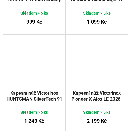
mm
Skladem
> 5 ks
Skladem
> 5 ks
999 Kč
1 099 Kč
Kapesní nůž Victorinox
Kapesní nůž Victorinox
HUNTSMAN SilverTech 91
Pioneer X Alox LE 2026-
mm
93 mm modrá
Victorinox
Skladem
> 5 ks
Skladem
> 5 ks
1 249 Kč
2 199 Kč