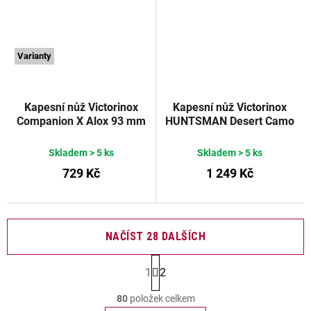
Varianty
Kapesní nůž Victorinox
Kapesní nůž Victorinox
Companion X Alox 93 mm
HUNTSMAN Desert Camo
stříbrný
Victorinox
91 mm
Skladem
> 5 ks
Skladem
> 5 ks
729 Kč
1 249 Kč
NAČÍST 28 DALŠÍCH
S
1
2
t
O
r
80
položek celkem
v
á