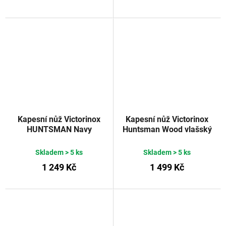
Kapesní nůž Victorinox
Kapesní nůž Victorinox
HUNTSMAN Navy
Huntsman Wood vlašský
Camouflage 91 mm
ořech 91 mm
Skladem
> 5 ks
Skladem
> 5 ks
1 249 Kč
1 499 Kč