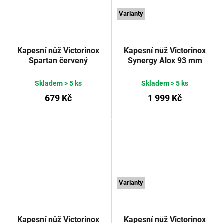
Varianty
Kapesní nůž Victorinox
Kapesní nůž Victorinox
Spartan červený
Synergy Alox 93 mm
transparentní 91 mm
tmavě modrý
VICTORINOX
Skladem
> 5 ks
Skladem
> 5 ks
679 Kč
1 999 Kč
Varianty
Kapesní nůž Victorinox
Kapesní nůž Victorinox