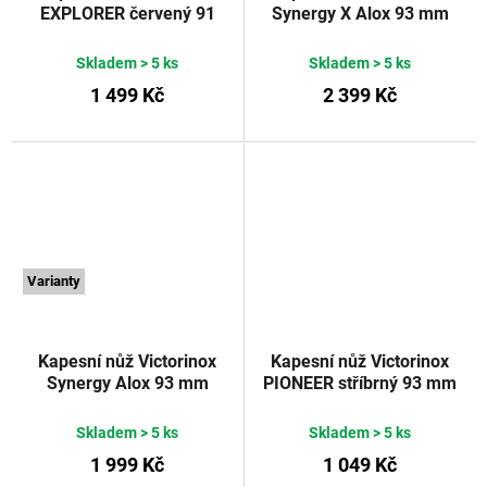
EXPLORER červený 91
Synergy X Alox 93 mm
mm
tmavě modrý
VICTORINOX
Skladem
> 5 ks
Skladem
> 5 ks
1 499 Kč
2 399 Kč
Varianty
Kapesní nůž Victorinox
Kapesní nůž Victorinox
Synergy Alox 93 mm
PIONEER stříbrný 93 mm
stříbrný
VICTORINOX
Skladem
> 5 ks
Skladem
> 5 ks
1 999 Kč
1 049 Kč