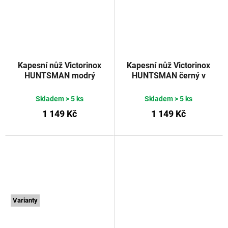
Kapesní nůž Victorinox
Kapesní nůž Victorinox
HUNTSMAN modrý
HUNTSMAN černý v
transparentní 91 mm
blistru 91 mm
Skladem
> 5 ks
Skladem
> 5 ks
1 149 Kč
1 149 Kč
Varianty