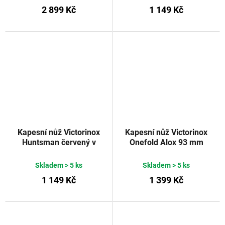
2 899 Kč
1 149 Kč
Kapesní nůž Victorinox
Kapesní nůž Victorinox
Huntsman červený v
Onefold Alox 93 mm
blistru 91 mm
stříbrný
VICTORINOX
Skladem
> 5 ks
Skladem
> 5 ks
1 149 Kč
1 399 Kč