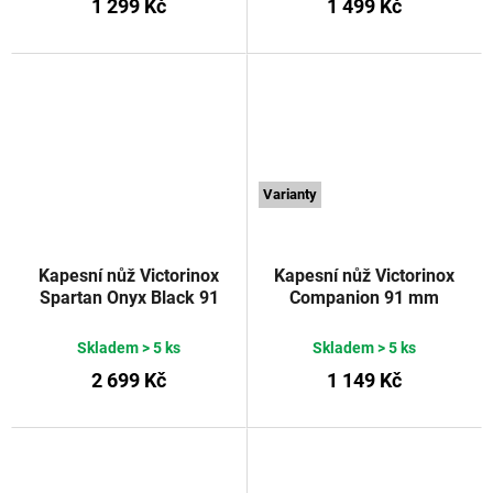
1 299 Kč
1 499 Kč
Varianty
Kapesní nůž Victorinox
Kapesní nůž Victorinox
Spartan Onyx Black 91
Companion 91 mm
mm
červený
Victorinox
Skladem
> 5 ks
Skladem
> 5 ks
2 699 Kč
1 149 Kč