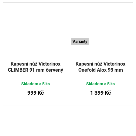
Varianty
Kapesní nůž Victorinox
Kapesní nůž Victorinox
CLIMBER 91 mm červený
Onefold Alox 93 mm
transparentní
tmavě modrý
VICTORINOX
Skladem
> 5 ks
Skladem
> 5 ks
999 Kč
1 399 Kč