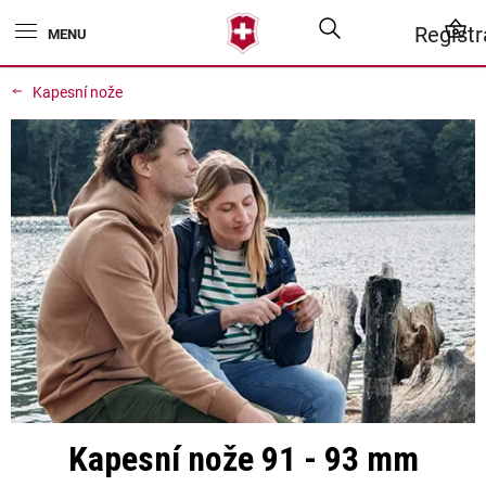
Přejít
Hledat
N
Regist
na
obsah
K
Kapesní nože
Kapesní nože 91 - 93 mm