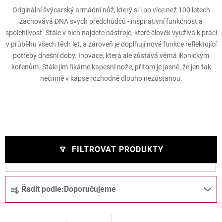
Originální švýcarský armádní nůž, který si i po více než 100 letech
zachovává DNA svých předchůdců - inspirativní funkčnost a
spolehlivost. Stále v nich najdete nástroje, které člověk využívá k práci
v průběhu všech těch let, a zároveň je doplňují nové funkce reflektující
potřeby dnešní doby. Inovace, která ale zůstává věrná ikonickým
kořenům. Stále jim říkáme kapesní nože, přitom je jasné, že jen tak
nečinně v kapse rozhodně dlouho nezůstanou.
FILTROVAT PRODUKTY
V
Ř
Řadit podle:
Doporučujeme
ý
a
p
z