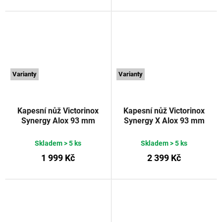
Varianty
Varianty
Kapesní nůž Victorinox
Kapesní nůž Victorinox
Synergy Alox 93 mm
Synergy X Alox 93 mm
červený
VICTORINOX
červený
VICTORINOX
Skladem
> 5 ks
Skladem
> 5 ks
1 999 Kč
2 399 Kč