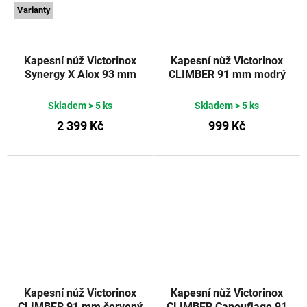
Varianty
Kapesní nůž Victorinox
Kapesní nůž Victorinox
Synergy X Alox 93 mm
CLIMBER 91 mm modrý
stříbrný
VICTORINOX
transparentní
Skladem
> 5 ks
Skladem
> 5 ks
2 399 Kč
999 Kč
Kapesní nůž Victorinox
Kapesní nůž Victorinox
CLIMBER 91 mm červený
CLIMBER Canouflage 91