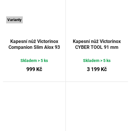
Varianty
Kapesní nůž Victorinox
Kapesní nůž Victorinox
Companion Slim Alox 93
CYBER TOOL 91 mm
mm stříbrný
Victorinox
červený transparentní
Skladem
> 5 ks
Skladem
> 5 ks
999 Kč
3 199 Kč