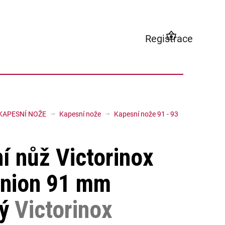
Registrace
NÁKUPNÍ
KOŠÍK
KAPESNÍ NOŽE
Kapesní nože
Kapesní nože 91 - 93
í nůž Victorinox
nion 91 mm
ný
Victorinox