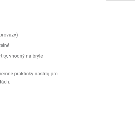
 provazy)
telné
tky, vhodný na brýle
xtrémně praktický nástroj pro
tách.