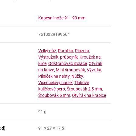
Kapesní nože 91 - 93 mm
7613329199664
Velký nůž
,
Párátko
,
Pinzeta
,
Výstružník, průbojník
,
Kroužek na
klíče
,
Odstraňovač izolace
,
Otvírák
na lahve
,
Mini-šroubovák
,
Vývrtka
,
Pilníček na nehty
,
Nůžky
,
Víceúčelový háček
,
Tlakové
kuličkové pero
,
Šroubovák 2,5 mm
,
Šroubovák 6 mm
,
Otvírák na krabice
91 g
 d)
91 × 27 × 17,5