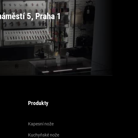
áměstí 5, Praha 1
Produkty
Kapesní nože
Kuchyňské nože