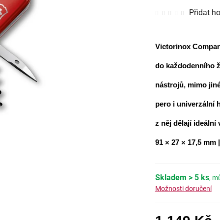
Průměrné
Přidat h
hodnocen
produktu
je
0,0
z
5
Victorinox Compa
hvězdiček
do každodenního ži
nástrojů, mimo jiné
pero i univerzální
z něj dělají ideáln
91 × 27 × 17,5 mm 
Skladem
> 5 ks
Možnosti doručení