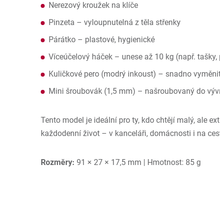
Nerezový kroužek na klíče
Pinzeta – vyloupnutelná z těla střenky
Párátko – plastové, hygienické
Víceúčelový háček – unese až 10 kg (např. tašky,
Kuličkové pero (modrý inkoust) – snadno vyměni
Mini šroubovák (1,5 mm) – našroubovaný do vývr
Tento model je ideální pro ty, kdo chtějí malý, ale e
každodenní život – v kanceláři, domácnosti i na ces
Rozměry:
91 × 27 × 17,5 mm | Hmotnost: 85 g