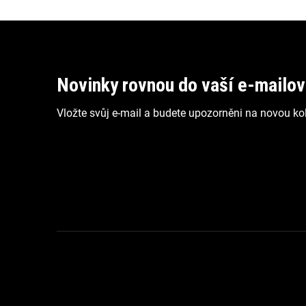
Z
á
p
Novinky rovnou do vaší e-mailo
a
Vložte svůj e-mail a budete upozorněni na novou kol
t
í