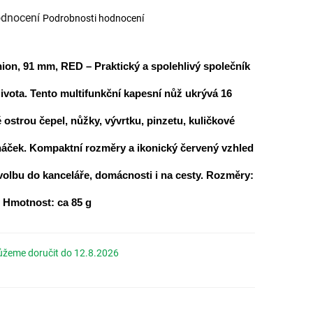
odnocení
Podrobnosti hodnocení
í
nion, 91 mm, RED
– Praktický a spolehlivý společník
.
vota. Tento multifunkční kapesní nůž ukrývá 16
 ostrou čepel, nůžky, vývrtku, pinzetu, kuličkové
 háček. Kompaktní rozměry a ikonický červený vzhled
í volbu do kanceláře, domácnosti i na cesty.
Rozměry:
| Hmotnost: ca 85 g
12.8.2026