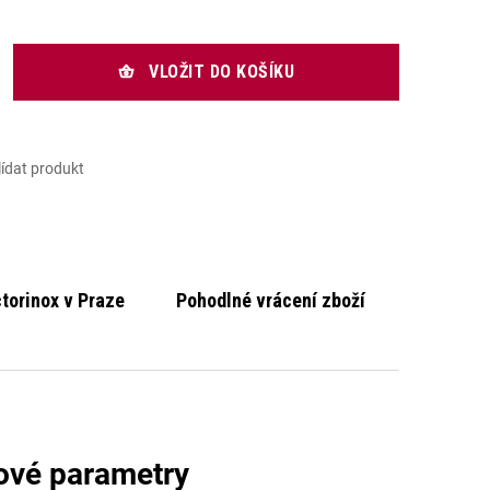
rná cena:
VLOŽIT DO KOŠÍKU
lídat produkt
ctorinox v Praze
Pohodlné vrácení zboží
ové parametry