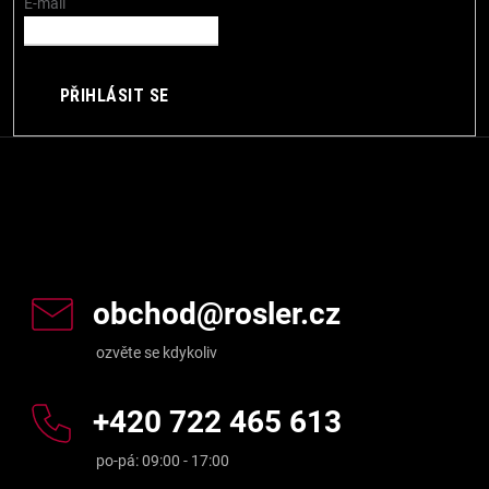
í
E-mail
PŘIHLÁSIT SE
Kontakt
obchod
@
rosler.cz
+420 722 465 613