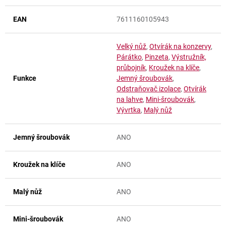
EAN
7611160105943
Velký nůž
,
Otvírák na konzervy
,
Párátko
,
Pinzeta
,
Výstružník,
průbojník
,
Kroužek na klíče
,
Funkce
Jemný šroubovák
,
Odstraňovač izolace
,
Otvírák
na lahve
,
Mini-šroubovák
,
Vývrtka
,
Malý nůž
Jemný šroubovák
ANO
Kroužek na klíče
ANO
Malý nůž
ANO
Mini-šroubovák
ANO