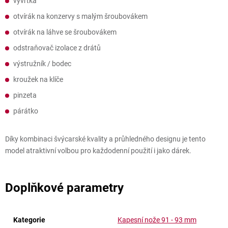
vývrtka
otvírák na konzervy s malým šroubovákem
otvírák na láhve se šroubovákem
odstraňovač izolace z drátů
výstružník / bodec
kroužek na klíče
pinzeta
párátko
Díky kombinaci švýcarské kvality a průhledného designu je tento
model atraktivní volbou pro každodenní použití i jako dárek.
Doplňkové parametry
Kategorie
Kapesní nože 91 - 93 mm