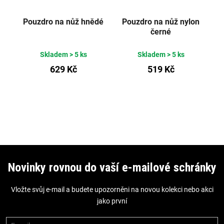
Pouzdro na nůž hnědé
Pouzdro na nůž nylon
černé
Skladem
> 5 ks
Skladem
> 5 ks
629 Kč
519 Kč
Z
á
Novinky rovnou do vaší e-mailové schránky
p
Vložte svůj e-mail a budete upozorněni na novou kolekci nebo akci
a
jako první
t