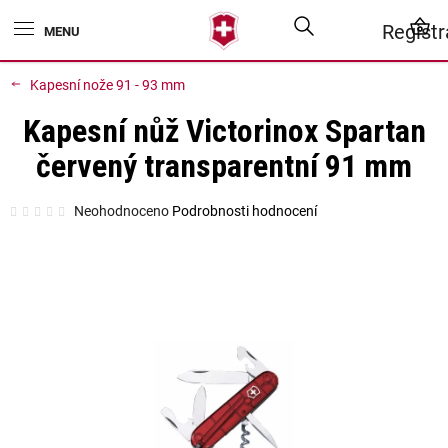
Přejít
Hledat
N
Regist
na
obsah
K
Kapesní nože 91 - 93 mm
Kapesní nůž Victorinox Spartan
červený transparentní 91 mm
Průměrné
Neohodnoceno
Podrobnosti hodnocení
hodnocení
produktu
je
0,0
z
5
hvězdiček.