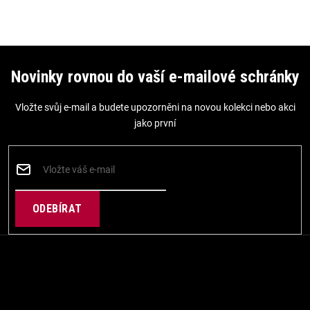
Z
á
Novinky rovnou do vaší e-mailové schránky
p
Vložte svůj e-mail a budete upozorněni na novou kolekci nebo akci
a
jako první
t
í
PŘIHLÁSIT
SE
Kontakt