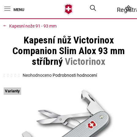
Přejít
Hledat
N
Regist
na
obsah
K
Kapesní nože 91 - 93 mm
Kapesní nůž Victorinox
Companion Slim Alox 93 mm
stříbrný
Victorinox
Průměrné
Neohodnoceno
Podrobnosti hodnocení
hodnocení
produktu
je
0,0
Varianty
z
5
hvězdiček.