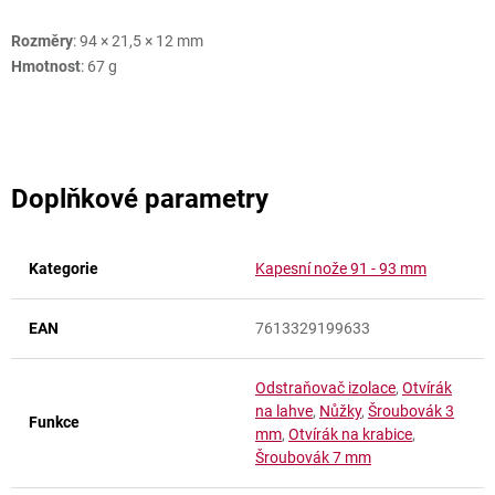
Rozměry
: 94 × 21,5 × 12 mm
Hmotnost
: 67 g
Doplňkové parametry
Kategorie
Kapesní nože 91 - 93 mm
EAN
7613329199633
Odstraňovač izolace
,
Otvírák
na lahve
,
Nůžky
,
Šroubovák 3
Funkce
mm
,
Otvírák na krabice
,
Šroubovák 7 mm