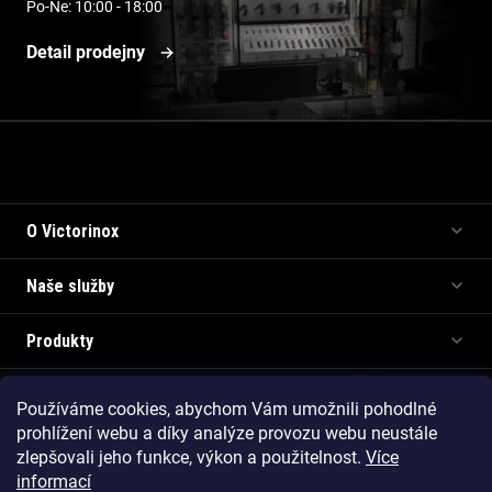
Po-Ne: 10:00 - 18:00
Detail prodejny
Informace pro vás
O Victorinox
Naše služby
Produkty
Používáme cookies, abychom Vám umožnili pohodlné
Copyright 2026
Victorinox.cz
. Všechna práva vyhrazena.
prohlížení webu a díky analýze provozu webu neustále
Vytvořil Shoptet Premium
zlepšovali jeho funkce, výkon a použitelnost.
Více
informací