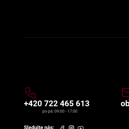
í
Kontakt
+420 722 465 613
o