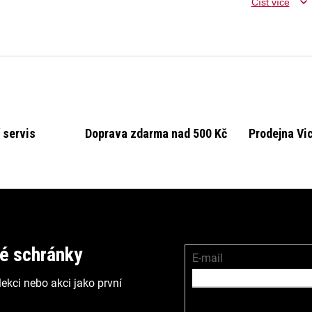
Číst
více
 servis
Doprava zdarma nad 500 Kč
Prodejna Vi
vé schránky
E-mail
ekci nebo akci jako první