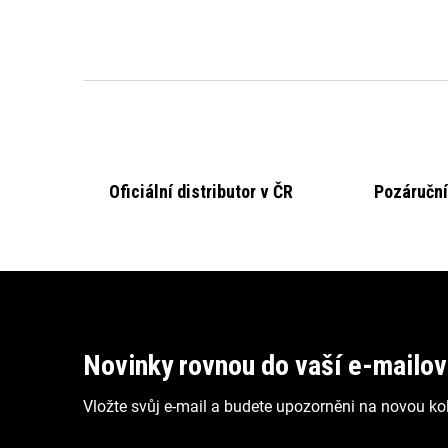
l
Oficiální distributor v ČR
Pozáruční
Z
á
p
Novinky rovnou do vaší e-mailo
a
Vložte svůj e-mail a budete upozorněni na novou kol
t