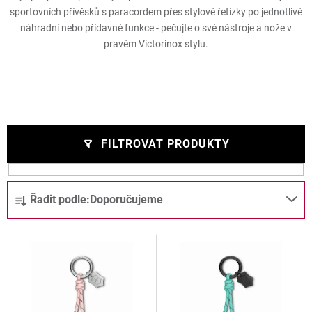
sportovních přívěsků s paracordem přes stylové řetízky po jednotlivé
náhradní nebo přídavné funkce - pečujte o své nástroje a nože v
pravém Victorinox stylu.
FILTROVAT PRODUKTY
V
Ř
Řadit podle:
Doporučujeme
ý
a
p
z
i
e
s
n
p
í