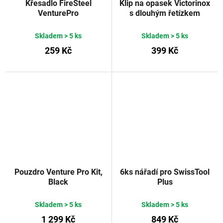
Křesadlo FireSteel
Klip na opasek Victorinox
VenturePro
s dlouhým řetízkem
Skladem
> 5 ks
Skladem
> 5 ks
259 Kč
399 Kč
Pouzdro Venture Pro Kit,
6ks nářadí pro SwissTool
Black
Plus
Skladem
> 5 ks
Skladem
> 5 ks
1 299 Kč
849 Kč