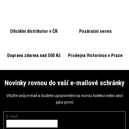
v
l
á
d
Oficiální distributor v ČR
Pozáruční servis
a
c
í
p
Doprava zdarma nad 500 Kč
Prodejna Victorinox v Praze
r
v
Z
k
á
Novinky rovnou do vaší e-mailové schránky
y
p
v
Vložte svůj e-mail a budete upozorněni na novou kolekci nebo akci
a
ý
jako první
t
p
i
í
E-mail
s