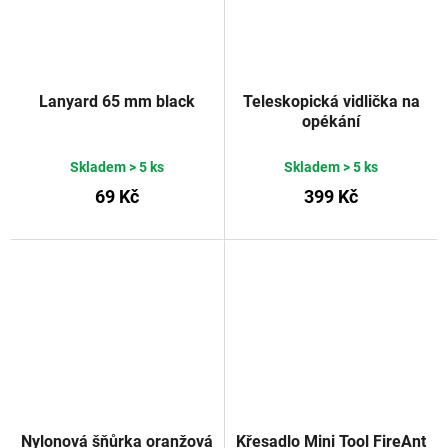
Lanyard 65 mm black
Teleskopická vidlička na
opékání
Skladem
> 5 ks
Skladem
> 5 ks
69 Kč
399 Kč
Nylonová šňůrka oranžová
Křesadlo Mini Tool FireAnt