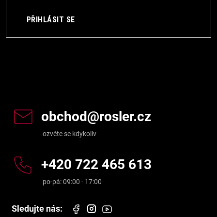
u
PŘIHLÁSIT SE
Kontakt
obchod
@
rosler.cz
+420 722 465 613