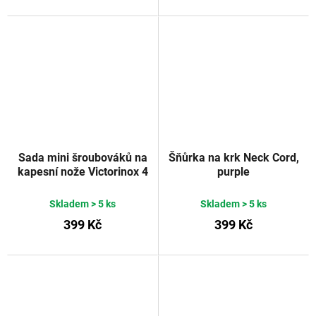
Sada mini šroubováků na
Šňůrka na krk Neck Cord,
kapesní nože Victorinox 4
purple
ks
Skladem
> 5 ks
Skladem
> 5 ks
399 Kč
399 Kč