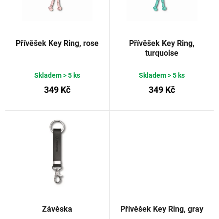
r
p
o
r
d
o
u
d
Přívěšek Key Ring, rose
Přívěšek Key Ring,
turquoise
k
u
t
k
Skladem
> 5 ks
Skladem
> 5 ks
ů
t
349 Kč
349 Kč
ů
Závěska
Přívěšek Key Ring, gray