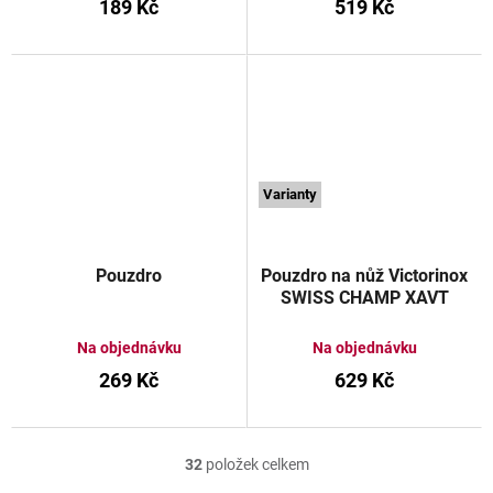
189 Kč
519 Kč
Varianty
Pouzdro
Pouzdro na nůž Victorinox
SWISS CHAMP XAVT
Na objednávku
Na objednávku
269 Kč
629 Kč
32
položek celkem
O