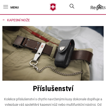
Přejít
Hledat
N
Regist
na
obsah
K
KAPESNÍ NOŽE
Příslušenství
Kolekce příslušenství s chytře navrženými kusy dokonale doplňuje a
vylepšuje váš spolehlivý kapesní nůž nebo multifunkční nástroj. Od