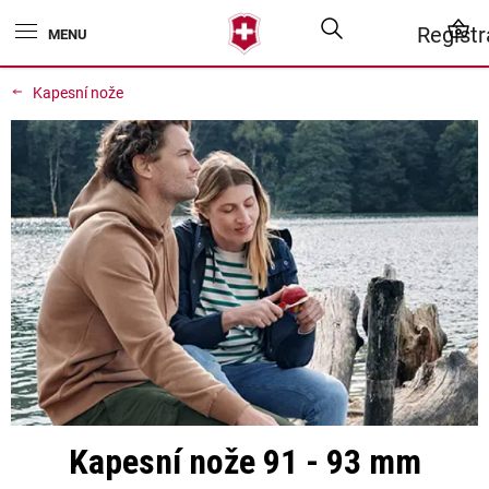
Přejít
Hledat
N
Regist
na
obsah
K
Kapesní nože
Kapesní nože 91 - 93 mm