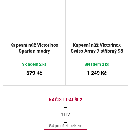
Kapesní nůž Victorinox
Kapesní nůž Victorinox
Spartan modrý
Swiss Army 7 stříbrný 93
transparentní 91 mm
mm
Skladem
2 ks
Skladem
2 ks
679 Kč
1 249 Kč
NAČÍST DALŠÍ 2
S
1
2
t
O
r
54
položek celkem
v
á