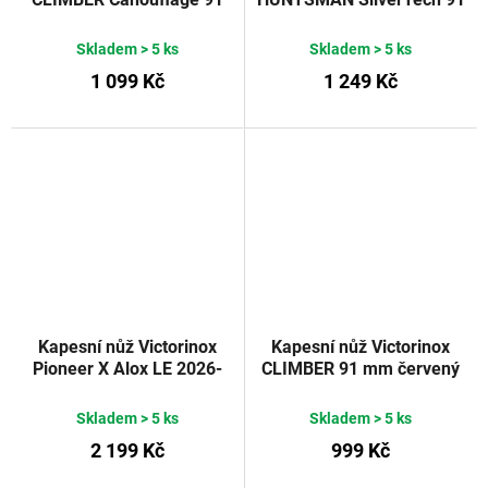
mm
mm
Skladem
> 5 ks
Skladem
> 5 ks
1 099 Kč
1 249 Kč
Kapesní nůž Victorinox
Kapesní nůž Victorinox
Pioneer X Alox LE 2026-
CLIMBER 91 mm červený
93 mm modrá
Victorinox
transparentní
Skladem
> 5 ks
Skladem
> 5 ks
2 199 Kč
999 Kč