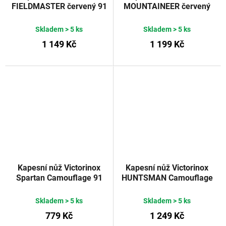
FIELDMASTER červený 91
MOUNTAINEER červený
mm
91 mm
Skladem
> 5 ks
Skladem
> 5 ks
1 149 Kč
1 199 Kč
Kapesní nůž Victorinox
Kapesní nůž Victorinox
Spartan Camouflage 91
HUNTSMAN Camouflage
mm
91 mm
Skladem
> 5 ks
Skladem
> 5 ks
779 Kč
1 249 Kč