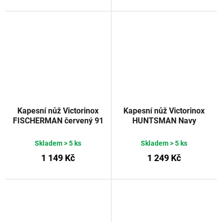
Kapesní nůž Victorinox
Kapesní nůž Victorinox
FISCHERMAN červený 91
HUNTSMAN Navy
mm
Camouflage 91 mm
Skladem
> 5 ks
Skladem
> 5 ks
1 149 Kč
1 249 Kč