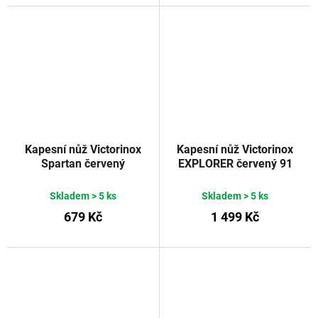
Kapesní nůž Victorinox
Kapesní nůž Victorinox
Spartan červený
EXPLORER červený 91
transparentní 91 mm
mm
Skladem
> 5 ks
Skladem
> 5 ks
679 Kč
1 499 Kč