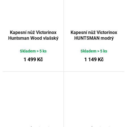
Kapesní nůž Victorinox
Kapesní nůž Victorinox
Huntsman Wood vlašský
HUNTSMAN modrý
ořech 91 mm
transparentní 91 mm
Skladem
> 5 ks
Skladem
> 5 ks
1 499 Kč
1 149 Kč