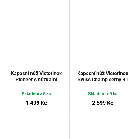
Kapesní nůž Victorinox
Kapesní nůž Victorinox
Pioneer s nůžkami
Swiss Champ černý 91
stříbrný 93 mm
mm
Skladem
> 5 ks
Skladem
> 5 ks
1 499 Kč
2 599 Kč