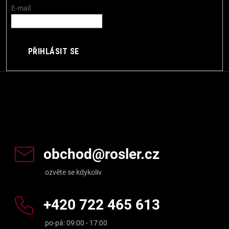
í
E-mail
PŘIHLÁSIT SE
Kontakt
obchod
@
rosler.cz
+420 722 465 613