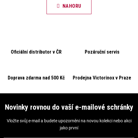
n
l
NAHORU
k
á
o
d
v
a
á
c
n
í
í
Oficiální distributor v ČR
Pozáruční servis
p
r
v
k
Doprava zdarma nad 500 Kč
Prodejna Victorinox v Praze
y
v
Z
ý
á
Novinky rovnou do vaší e-mailové schránky
p
p
i
Vložte svůj e-mail a budete upozorněni na novou kolekci nebo akci
a
s
jako první
t
u