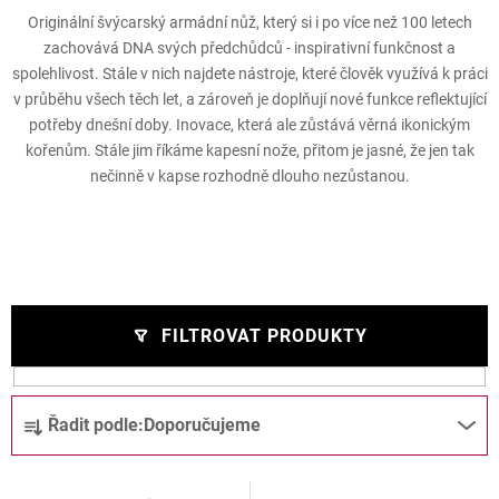
Originální švýcarský armádní nůž, který si i po více než 100 letech
zachovává DNA svých předchůdců - inspirativní funkčnost a
spolehlivost. Stále v nich najdete nástroje, které člověk využívá k práci
v průběhu všech těch let, a zároveň je doplňují nové funkce reflektující
potřeby dnešní doby. Inovace, která ale zůstává věrná ikonickým
kořenům. Stále jim říkáme kapesní nože, přitom je jasné, že jen tak
nečinně v kapse rozhodně dlouho nezůstanou.
FILTROVAT PRODUKTY
V
Ř
Řadit podle:
Doporučujeme
ý
a
p
z