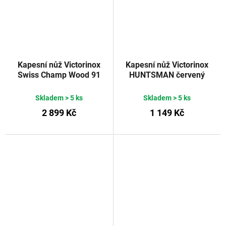
Kapesní nůž Victorinox
Kapesní nůž Victorinox
Swiss Champ Wood 91
HUNTSMAN červený
mm
transparentní 91 mm
Skladem
> 5 ks
Skladem
> 5 ks
2 899 Kč
1 149 Kč