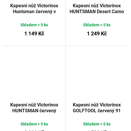
Kapesní nůž Victorinox
Kapesní nůž Victorinox
Huntsman červený v
HUNTSMAN Desert Camo
blistru 91 mm
91 mm
Skladem
> 5 ks
Skladem
> 5 ks
1 149 Kč
1 249 Kč
Kapesní nůž Victorinox
Kapesní nůž Victorinox
HUNTSMAN červený
GOLFTOOL červený 91
transparentní 91 mm
mm
Skladem
> 5 ks
Skladem
> 5 ks