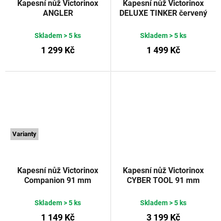
Kapesní nůž Victorinox
Kapesní nůž Victorinox
ANGLER
DELUXE TINKER červený
91 mm
Skladem
> 5 ks
Skladem
> 5 ks
1 299 Kč
1 499 Kč
Varianty
Kapesní nůž Victorinox
Kapesní nůž Victorinox
Companion 91 mm
CYBER TOOL 91 mm
červený
Victorinox
červený transparentní
Skladem
> 5 ks
Skladem
> 5 ks
1 149 Kč
3 199 Kč