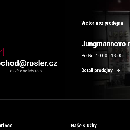
Victorinox prodejna
Jungmannovo n
Po-Ne: 10:00 - 18:00
bchod
@
rosler.cz
Detail prodejny
orinox
Naše služby