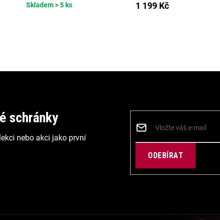
1 199 Kč
Skladem
> 5 ks
vé schránky
ekci nebo akci jako první
PŘIHLÁSIT
SE