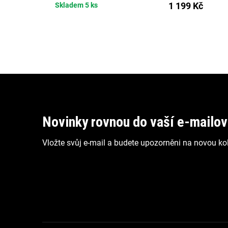
1 199 Kč
Skladem
5 ks
Z
á
p
Novinky rovnou do vaší e-mailo
a
Vložte svůj e-mail a budete upozorněni na novou kol
t
í