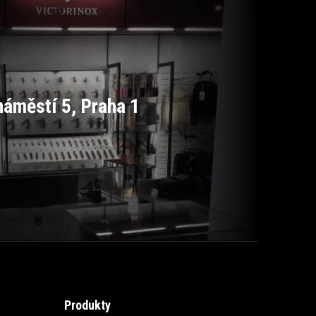
áměstí 5, Praha 1
Produkty