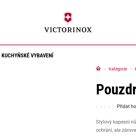
KUCHYŇSKÉ VYBAVENÍ
Domů
Kategorie
Pouzdr
Průměrné
Přidat h
hodnocen
produktu
je
0,0
Stylový kapesní nů
z
5
hvězdiček
ochrání, ale zárov