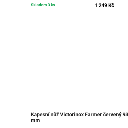
1 249 Kč
Skladem
3 ks
Kapesní nůž Victorinox Farmer červený 9
mm