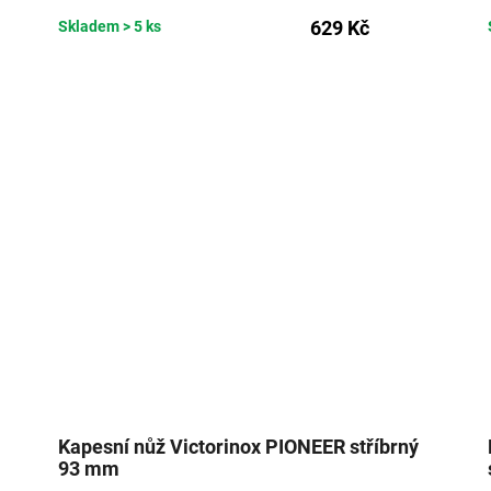
629 Kč
Skladem
> 5 ks
Kapesní nůž Victorinox PIONEER stříbrný
93 mm