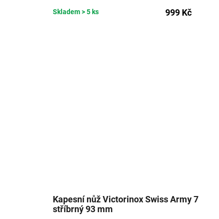
999 Kč
Skladem
> 5 ks
Kapesní nůž Victorinox Swiss Army 7
stříbrný 93 mm