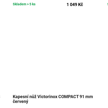
1 049 Kč
Skladem
> 5 ks
3
Kapesní nůž Victorinox COMPACT 91 mm
červený