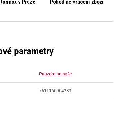
ctorinox v Praze
Pohodlné vrácení zboží
ové parametry
Pouzdra na nože
7611160004239