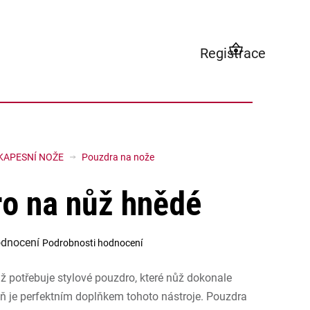
Registrace
NÁKUPNÍ
KOŠÍK
KAPESNÍ NOŽE
Pouzdra na nože
o na nůž hnědé
odnocení
Podrobnosti hodnocení
í
ž potřebuje stylové pouzdro, které nůž dokonale
.
eň je perfektním doplňkem tohoto nástroje. Pouzdra