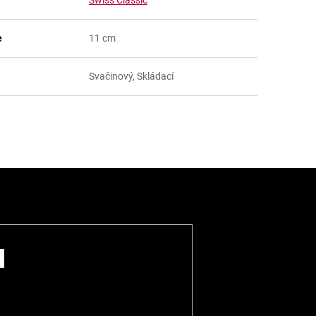
e
11 cm
Svačinový, Skládací