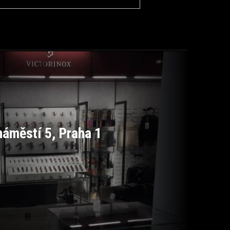
áměstí 5, Praha 1