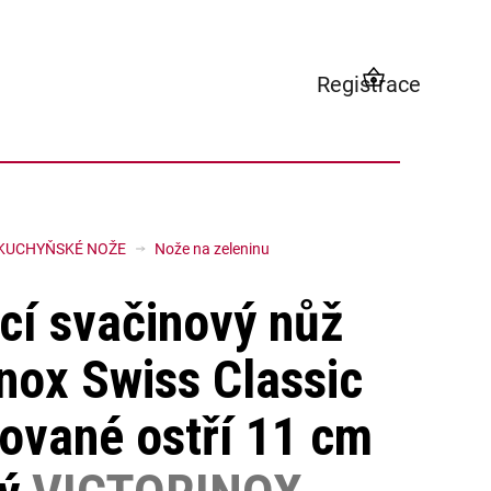
Registrace
NÁKUPNÍ
KOŠÍK
KUCHYŇSKÉ NOŽE
Nože na zeleninu
cí svačinový nůž
inox Swiss Classic
ované ostří 11 cm