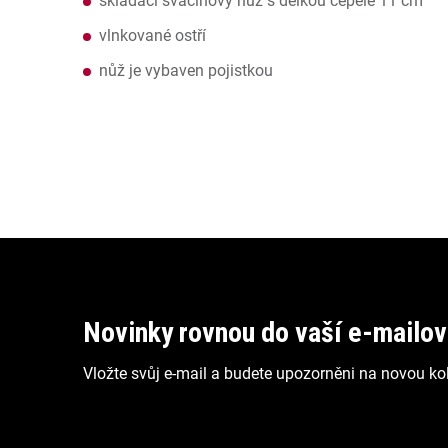
skládací svačinový nůž s délkou čepele 11 cm
vlnkované ostří
nůž je vybaven pojistkou
Z
á
p
Novinky rovnou do vaší e-mailo
a
Vložte svůj e-mail a budete upozorněni na novou kol
t