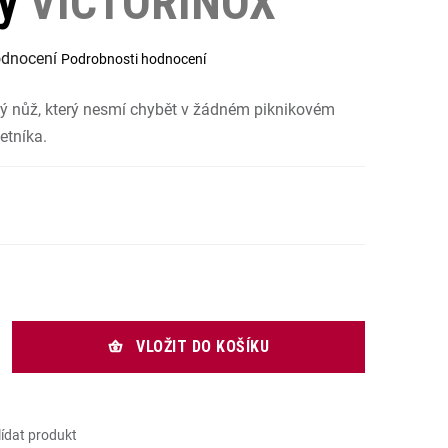
ný
VICTORINOX
odnocení
Podrobnosti hodnocení
í
vý nůž, který nesmí chybět v žádném piknikovém
.
etníka.
 cena:
VLOŽIT DO KOŠÍKU
lídat produkt