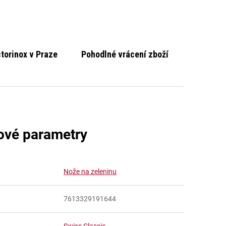
ctorinox v Praze
Pohodlné vrácení zboží
ové parametry
Nože na zeleninu
7613329191644
Swiss Classic