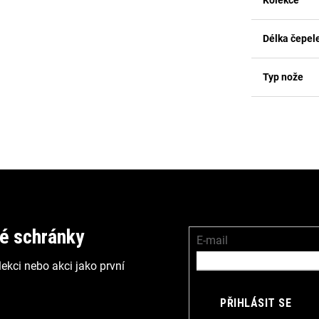
Délka čepel
Typ nože
vé schránky
E-mail
ekci nebo akci jako první
PŘIHLÁSIT SE