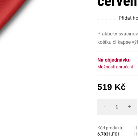
červe
Průměrné
Přidat h
hodnocen
produktu
je
0,0
Praktický svačino
z
5
hvězdiček
košíku či kapse výl
Na objednávku
Možnosti doručení
519 Kč
Měrná
Kód produktu:
6.7831.FC1
H