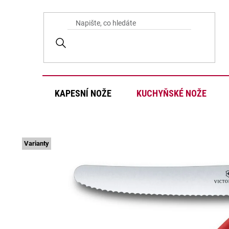
Přejít
na
obsah
KAPESNÍ NOŽE
KUCHYŇSKÉ NOŽE
Varianty