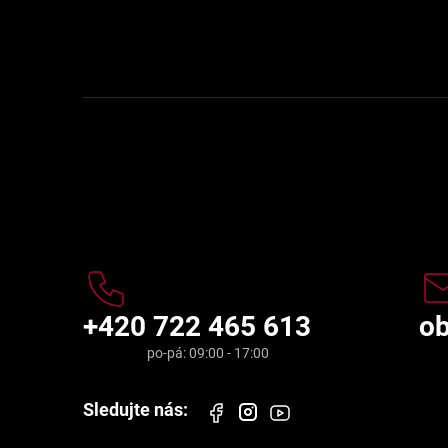
í
Kontakt
+420 722 465 613
o