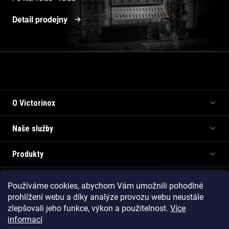
Detail prodejny
Informace pro vás
O Victorinox
Naše služby
Produkty
Používáme cookies, abychom Vám umožnili pohodlné
Copyright 2026
Victorinox.cz
. Všechna práva vyhrazena.
prohlížení webu a díky analýze provozu webu neustále
Vytvořil Shoptet Premium
zlepšovali jeho funkce, výkon a použitelnost.
Více
informací