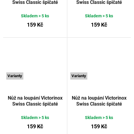
Swiss Classic špičaté
Swiss Classic špičaté
vroubkované ostří 10 cm
vroubkované ostří 10 cm
žlutý
VICTORINOX
fialový
VICTORINOX
Skladem
> 5 ks
Skladem
> 5 ks
159 Kč
159 Kč
Varianty
Varianty
Nůž na loupání Victorinox
Nůž na loupání Victorinox
Swiss Classic špičaté
Swiss Classic špičaté
vroubkované ostří 10 cm
rovné ostří 10 cm zelený
oranžový
VICTORINOX
VICTORINOX
Skladem
> 5 ks
Skladem
> 5 ks
159 Kč
159 Kč