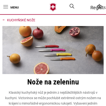
Přejít
Hledat
N
Regist
na
obsah
K
KUCHYŇSKÉ NOŽE
Nože na zeleninu
Klasický kuchyňský nůž je jedním z nejdůležitějších nástrojů v
kuchyni. Victorinox se může pochlubit extrémně ostrým nožem na
krájení s mimořádně ergonomickou rukojetí. Vybaveni jedním