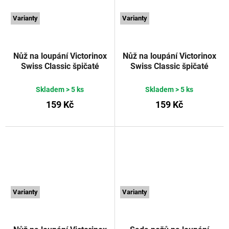
Varianty
Varianty
Nůž na loupání Victorinox
Nůž na loupání Victorinox
Swiss Classic špičaté
Swiss Classic špičaté
rovné ostří 10 cm
rovné ostří 10 cm červený
oranžový
VICTORINOX
VICTORINOX
Skladem
> 5 ks
Skladem
> 5 ks
159 Kč
159 Kč
Varianty
Varianty