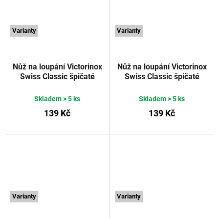
Varianty
Varianty
Nůž na loupání Victorinox
Nůž na loupání Victorinox
Swiss Classic špičaté
Swiss Classic špičaté
vroubkované ostří 8 cm
vroubkované ostří 8 cm
žlutý
VICTORINOX
oranžový
VICTORINOX
Skladem
> 5 ks
Skladem
> 5 ks
139 Kč
139 Kč
Varianty
Varianty