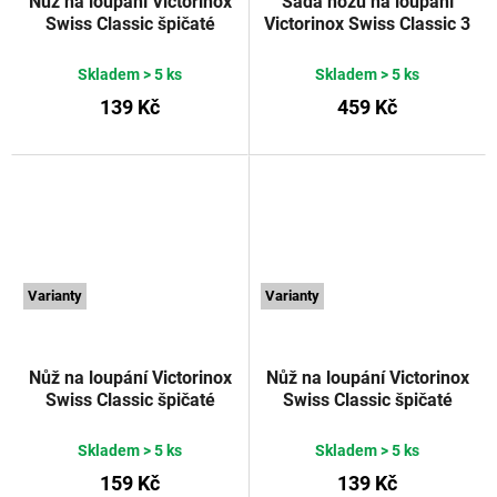
Nůž na loupání Victorinox
Sada nožů na loupání
Swiss Classic špičaté
Victorinox Swiss Classic 3
rovné ostří 8 cm fialový
ks rovné/vroubkované
VICTORINOX
ostří černé
VICTORINOX
Skladem
> 5 ks
Skladem
> 5 ks
139 Kč
459 Kč
Varianty
Varianty
Nůž na loupání Victorinox
Nůž na loupání Victorinox
Swiss Classic špičaté
Swiss Classic špičaté
rovné ostří 10 cm fialový
rovné ostří 8 cm zelený
VICTORINOX
VICTORINOX
Skladem
> 5 ks
Skladem
> 5 ks
159 Kč
139 Kč