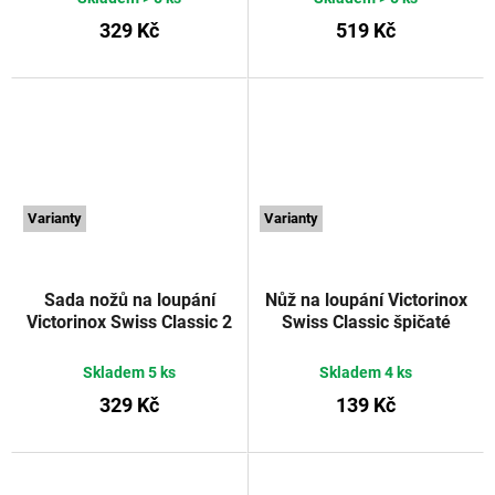
černé v krabičce
329 Kč
519 Kč
VICTORINOX
Varianty
Varianty
Sada nožů na loupání
Nůž na loupání Victorinox
Victorinox Swiss Classic 2
Swiss Classic špičaté
ks 10 cm
vroubkované ostří 8 cm
rovné/vroubkované ostří
červený
VICTORINOX
Skladem
5 ks
Skladem
4 ks
zelené v krabičce
329 Kč
139 Kč
VICTORINOX