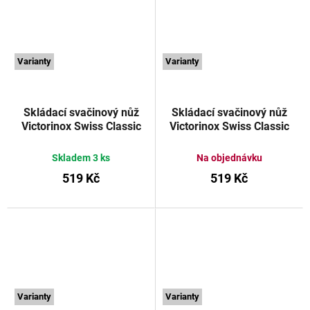
Varianty
Varianty
Skládací svačinový nůž
Skládací svačinový nůž
Victorinox Swiss Classic
Victorinox Swiss Classic
vroubkované ostří 11 cm
vroubkované ostří 11 cm
černý
VICTORINOX
červený
VICTORINOX
Skladem
3 ks
Na objednávku
519 Kč
519 Kč
Varianty
Varianty