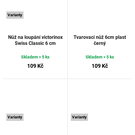
Varianty
Nůž na loupání victorinox
Tvarovací nůž 6cm plast
Swiss Classic 6 cm
černý
červený
VICTORINOX
Skladem
> 5 ks
Skladem
> 5 ks
109 Kč
109 Kč
Varianty
Varianty