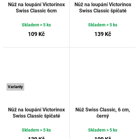
Nůž na loupání Victorinox
Nůž na loupání Victorinox
Swiss Classic 6cm
Swiss Classic špičaté
červený
VICTORINOX
vroubkované ostří 8 cm
fialový
VICTORINOX
Skladem
> 5 ks
Skladem
> 5 ks
109 Kč
139 Kč
Varianty
Nůž na loupání Victorinox
Nůž Swiss Classic, 6 cm,
Swiss Classic špičaté
černý
rovné ostří 8 cm oranžový
VICTORINOX
Skladem
> 5 ks
Skladem
> 5 ks