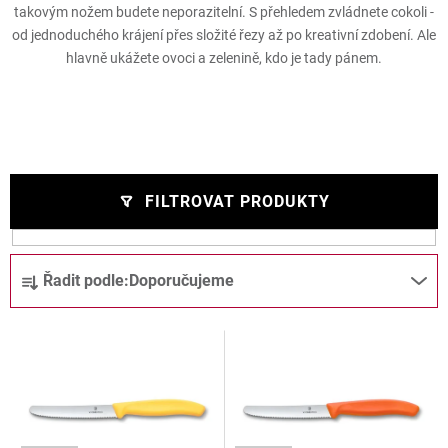
takovým nožem budete neporazitelní. S přehledem zvládnete cokoli -
od jednoduchého krájení přes složité řezy až po kreativní zdobení. Ale
hlavně ukážete ovoci a zelenině, kdo je tady pánem.
FILTROVAT PRODUKTY
V
Ř
Řadit podle:
Doporučujeme
ý
a
p
z
i
e
s
n
p
í
r
p