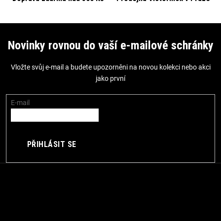
r
v
Z
k
á
Novinky rovnou do vaší e-mailové schránky
y
p
v
Vložte svůj e-mail a budete upozorněni na novou kolekci nebo akci
a
ý
jako první
t
p
i
í
E-mail
s
u
PŘIHLÁSIT SE
Kontakt