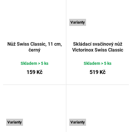
Varianty
Nůž Swiss Classic, 11 cm,
Skládací svačinový nůž
černý
Victorinox Swiss Classic
rovné ostří 11 cm červený
VICTORINOX
Skladem
> 5 ks
Skladem
> 5 ks
159 Kč
519 Kč
Varianty
Varianty