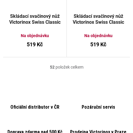
Skládací svačinový nůž
Skládací svačinový nůž
Victorinox Swiss Classic
Victorinox Swiss Classic
vroubkované ostří 11 cm
vroubkované ostří 11 cm
oranžový
zelený
Na objednávku
Na objednávku
519 Kč
519 Kč
52
položek celkem
O
v
l
á
d
Oficiální distributor v ČR
Pozáruční servis
a
c
í
p
Doprava zdarma nad 500 Kč
Prodejna Victorinox v Praze