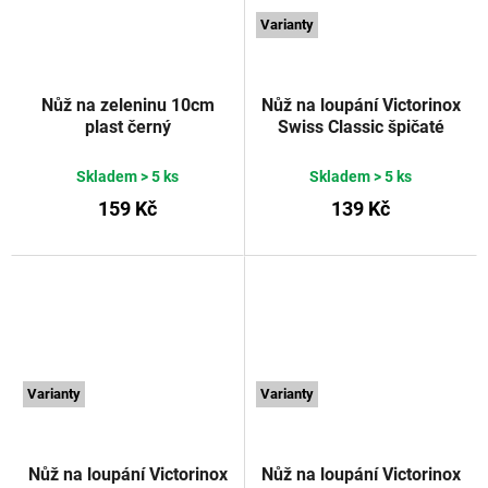
Varianty
Nůž na zeleninu 10cm
Nůž na loupání Victorinox
plast černý
Swiss Classic špičaté
rovné ostří 8 cm červený
VICTORINOX
Skladem
> 5 ks
Skladem
> 5 ks
159 Kč
139 Kč
Varianty
Varianty
Nůž na loupání Victorinox
Nůž na loupání Victorinox