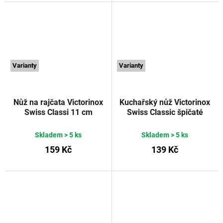
Varianty
Varianty
Nůž na rajčata Victorinox
Kuchařský nůž Victorinox
Swiss Classi 11 cm
Swiss Classic špičaté
červený
Victorinox
rovné ostří 8 cm žlutý
VICTORINOX
Skladem
> 5 ks
Skladem
> 5 ks
159 Kč
139 Kč