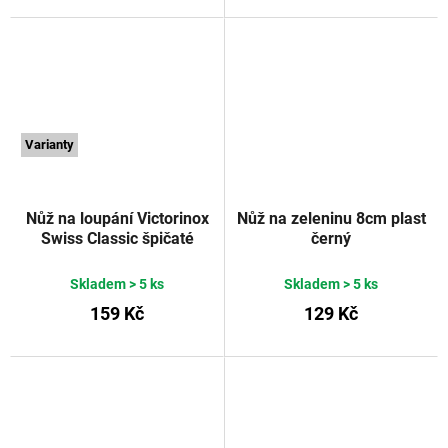
Varianty
Nůž na loupání Victorinox
Nůž na zeleninu 8cm plast
Swiss Classic špičaté
černý
vroubkované ostří 10 cm
červený
VICTORINOX
Skladem
> 5 ks
Skladem
> 5 ks
159 Kč
129 Kč