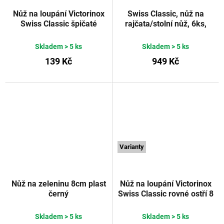
Nůž na loupání Victorinox
Swiss Classic, nůž na
Swiss Classic špičaté
rajčata/stolní nůž, 6ks,
vroubkované ostří 8 cm
11cm, vlnitý, mix
zelený
VICTORINOX
VICTORINOX
Skladem
> 5 ks
Skladem
> 5 ks
139 Kč
949 Kč
Varianty
Nůž na zeleninu 8cm plast
Nůž na loupání Victorinox
černý
Swiss Classic rovné ostří 8
cm červený
VICTORINOX
Skladem
> 5 ks
Skladem
> 5 ks