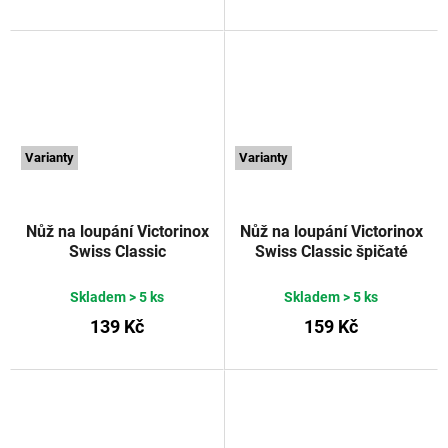
Varianty
Varianty
Nůž na loupání Victorinox
Nůž na loupání Victorinox
Swiss Classic
Swiss Classic špičaté
vroubkované ostří 8 cm
rovné ostří 10 cm žlutý
červený
VICTORINOX
VICTORINOX
Skladem
> 5 ks
Skladem
> 5 ks
139 Kč
159 Kč