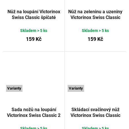
Nůž na loupání Victorinox
Nůž na zeleninu a uzeniny
Swiss Classic špičaté
Victorinox Swiss Classic
vroubkované ostří 10 cm
vidličkovitý hrot 11 cm
zelený
VICTORINOX
červený
VICTORINOX
Skladem
> 5 ks
Skladem
> 5 ks
159 Kč
159 Kč
Varianty
Varianty
Sada nožů na loupání
Skládací svačinový nůž
Victorinox Swiss Classic 2
Victorinox Swiss Classic
ks 10 cm
vroubkované ostří 11 cm
rovné/vroubkované ostří
žlutý
VICTORINOX
Skladem
> 5 ks
Skladem
> 5 ks