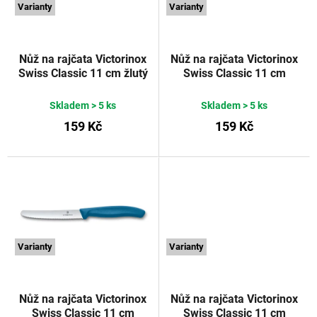
Varianty
Varianty
o
r
d
o
u
d
Nůž na rajčata Victorinox
Nůž na rajčata Victorinox
Swiss Classic 11 cm žlutý
Swiss Classic 11 cm
k
u
Victorinox
oranžový
Victorinox
t
k
Skladem
> 5 ks
Skladem
> 5 ks
ů
t
159 Kč
159 Kč
ů
Varianty
Varianty
Nůž na rajčata Victorinox
Nůž na rajčata Victorinox
Swiss Classic 11 cm
Swiss Classic 11 cm