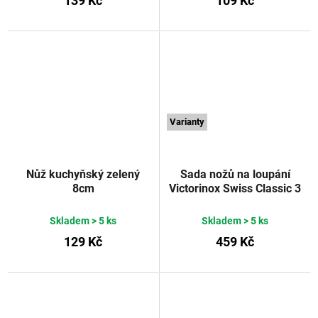
139 Kč
109 Kč
Varianty
Nůž kuchyňský zelený
Sada nožů na loupání
8cm
Victorinox Swiss Classic 3
ks rovné/vroubkované
ostří červené
VICTORINOX
Skladem
> 5 ks
Skladem
> 5 ks
129 Kč
459 Kč