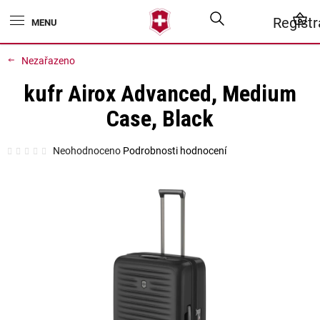
Přejít
Hledat
N
Regist
na
obsah
K
Nezařazeno
kufr Airox Advanced, Medium
Case, Black
Průměrné
Neohodnoceno
Podrobnosti hodnocení
hodnocení
produktu
je
0,0
z
5
hvězdiček.