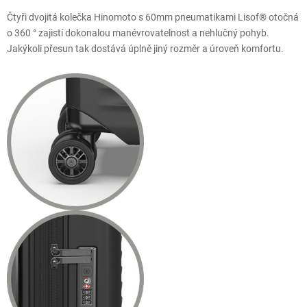
Čtyři dvojitá kolečka Hinomoto s 60mm pneumatikami Lisof® otočná
o 360 ° zajistí dokonalou manévrovatelnost a nehlučný pohyb.
Jakýkoli přesun tak dostává úplně jiný rozměr a úroveň komfortu.