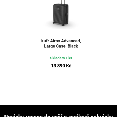
kufr Airox Advanced,
Large Case, Black
Skladem
1 ks
13 890 Kč
Z
á
Novinky rovnou do vaší e-mailové schránky