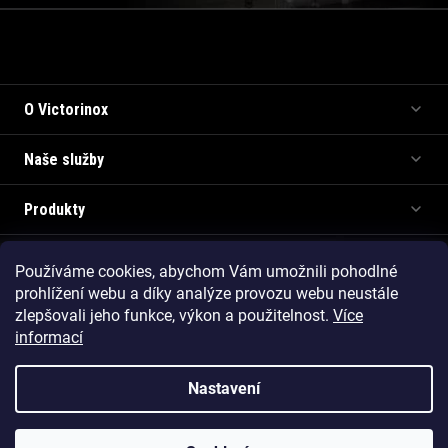
Informace pro vás
O Victorinox
Naše služby
Produkty
Používáme cookies, abychom Vám umožnili pohodlné
Copyright 2026
Victorinox.cz
. Všechna práva vyhrazena.
prohlížení webu a díky analýze provozu webu neustále
Vytvořil Shoptet Premium
zlepšovali jeho funkce, výkon a použitelnost.
Více
informací
Nastavení