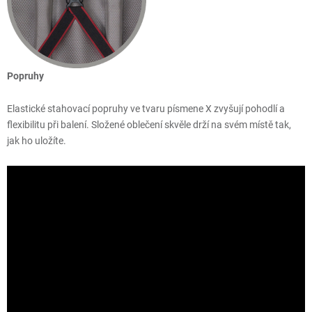
Popruhy
Elastické stahovací popruhy ve tvaru písmene X zvyšují pohodlí a
flexibilitu při balení. Složené oblečení skvěle drží na svém místě tak,
jak ho uložíte.