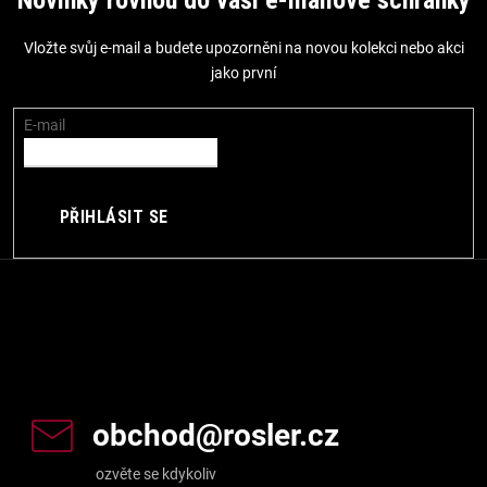
p
Vložte svůj e-mail a budete upozorněni na novou kolekci nebo akci
a
jako první
t
í
E-mail
PŘIHLÁSIT SE
Kontakt
obchod
@
rosler.cz