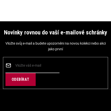
Z
á
Novinky rovnou do vaší e-mailové schránky
p
Vložte svůj e-mail a budete upozorněni na novou kolekci nebo akci
a
jako první
t
í
PŘIHLÁSIT
SE