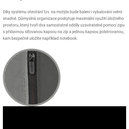
Díky systému otevírání tzv. na motýla bude balení i vybalování velmi
snadné. Důmyslná organizace poskytuje maximální využití úložného
prostoru, který tvoří dva samostatné oddíly uzavíratelné pomocí zipu
s přídavnou síťovanou kapsou na zip a jednou kapsou polstrovanou,
kam bezpečně uložíte například notebook.