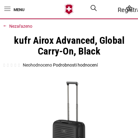
Přejít
Hledat
N
Regist
na
obsah
K
Nezařazeno
kufr Airox Advanced, Global
Carry-On, Black
Průměrné
Neohodnoceno
Podrobnosti hodnocení
hodnocení
produktu
je
0,0
z
5
hvězdiček.