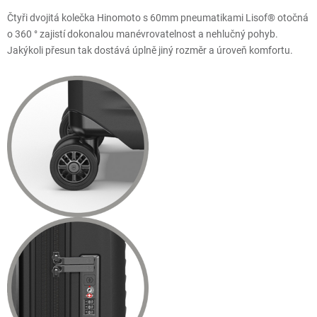
Čtyři dvojitá kolečka Hinomoto s 60mm pneumatikami Lisof® otočná
o 360 ° zajistí dokonalou manévrovatelnost a nehlučný pohyb.
Jakýkoli přesun tak dostává úplně jiný rozměr a úroveň komfortu.