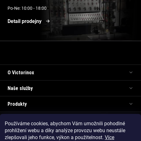
Po-Ne: 10:00 - 18:00
Detail prodejny
Informace pro vás
O Victorinox
Naše služby
Produkty
Používáme cookies, abychom Vám umožnili pohodlné
Copyright 2026
Victorinox.cz
. Všechna práva vyhrazena.
prohlížení webu a díky analýze provozu webu neustále
Vytvořil Shoptet Premium
zlepšovali jeho funkce, výkon a použitelnost.
Více