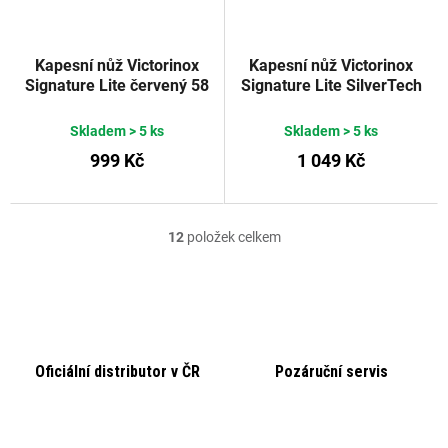
Kapesní nůž Victorinox
Kapesní nůž Victorinox
Signature Lite červený 58
Signature Lite SilverTech
mm
58 mm
Skladem
> 5 ks
Skladem
> 5 ks
999 Kč
1 049 Kč
12
položek celkem
O
v
l
á
d
Oficiální distributor v ČR
Pozáruční servis
a
c
í