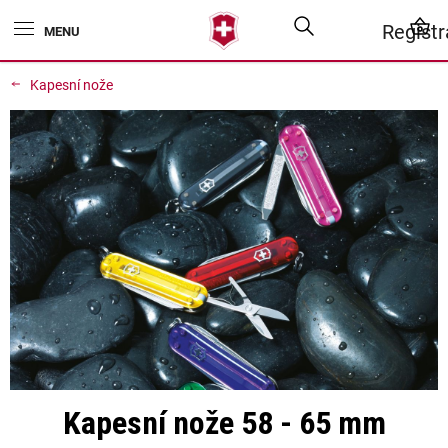
Přejít
Hledat
N
Regist
na
obsah
K
Kapesní nože
Kapesní nože 58 - 65 mm