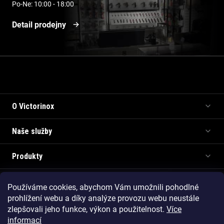
Po-Ne: 10:00 - 18:00
Detail prodejny
Informace pro vás
O Victorinox
Naše služby
Produkty
Používáme cookies, abychom Vám umožnili pohodlné
Copyright 2026
Victorinox.cz
. Všechna práva vyhrazena.
prohlížení webu a díky analýze provozu webu neustále
Vytvořil Shoptet Premium
zlepšovali jeho funkce, výkon a použitelnost.
Více
informací