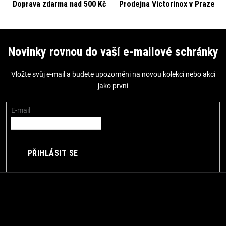
p
Doprava zdarma nad 500 Kč
Prodejna Victorinox v Praze
r
v
Z
k
á
Novinky rovnou do vaší e-mailové schránky
y
p
v
Vložte svůj e-mail a budete upozorněni na novou kolekci nebo akci
a
ý
jako první
t
p
i
í
E-mail
s
u
PŘIHLÁSIT SE
Kontakt