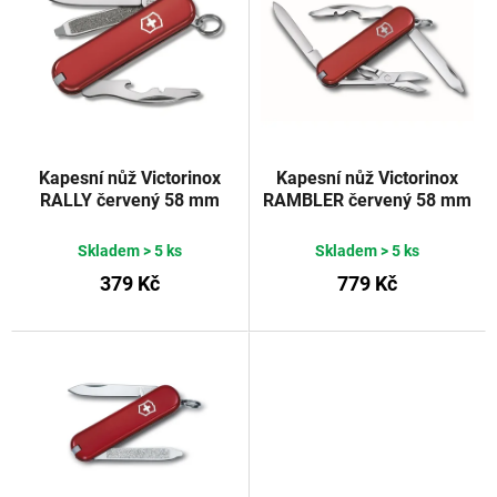
s
n
p
í
r
p
o
r
d
o
u
d
Kapesní nůž Victorinox
Kapesní nůž Victorinox
RALLY červený 58 mm
RAMBLER červený 58 mm
k
u
t
k
Skladem
> 5 ks
Skladem
> 5 ks
ů
t
379 Kč
779 Kč
ů