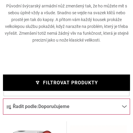
Původní švýcarský armádní nůž zmenšený tak, že ho můžete mít s
sebou úplně vždy a všude. Snadno se vejde na svazek klíčů nebo
prostě jen tak do kapsy. A přitom vám každý kousek prokáže
velkolepou službu pokaždé, když narazíte na problém, který je třeba
vyřešit. Zmenšení totiž nemá žádný vliv na funkčnost, která je stejně
precizní jako u nože klasické velikosti.
FILTROVAT PRODUKTY
V
Ř
Řadit podle:
Doporučujeme
ý
a
p
z
i
e