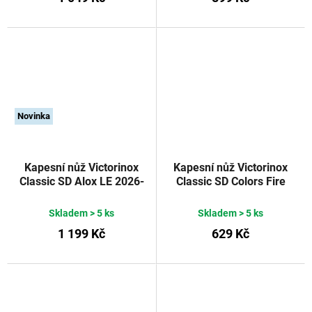
Novinka
Kapesní nůž Victorinox
Kapesní nůž Victorinox
Classic SD Alox LE 2026-
Classic SD Colors Fire
58 mm Ledovcově modrá
Opal
Victorinox
Skladem
> 5 ks
Skladem
> 5 ks
1 199 Kč
629 Kč