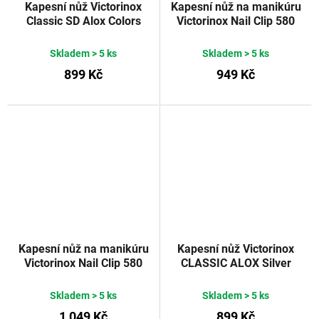
Kapesní nůž Victorinox
Kapesní nůž na manikúru
Classic SD Alox Colors
Victorinox Nail Clip 580
Minty Mint
černý 65 mm
Skladem
> 5 ks
Skladem
> 5 ks
899 Kč
949 Kč
Kapesní nůž na manikúru
Kapesní nůž Victorinox
Victorinox Nail Clip 580
CLASSIC ALOX Silver
Edelweiss 65 mm
Skladem
> 5 ks
Skladem
> 5 ks
1 049 Kč
899 Kč