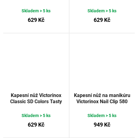
Smashed Avocado
Mountain Lake
Skladem
> 5 ks
Skladem
> 5 ks
629 Kč
629 Kč
Kapesní nůž Victorinox
Kapesní nůž na manikúru
Classic SD Colors Tasty
Victorinox Nail Clip 580
Grape
červený 65 mm
Skladem
> 5 ks
Skladem
> 5 ks
629 Kč
949 Kč