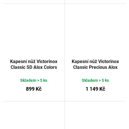
Kapesní nůž Victorinox
Kapesní nůž Victorinox
Classic SD Alox Colors
Classic Precious Alox
Wild Jungle
Hazel Brown
Skladem
> 5 ks
Skladem
> 5 ks
899 Kč
1 149 Kč