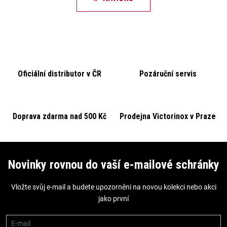
k
á
o
d
v
a
á
c
n
í
í
Oficiální distributor v ČR
Pozáruční servis
p
r
v
k
Doprava zdarma nad 500 Kč
Prodejna Victorinox v Praze
y
v
Z
ý
á
Novinky rovnou do vaší e-mailové schránky
p
p
i
Vložte svůj e-mail a budete upozorněni na novou kolekci nebo akci
a
s
jako první
t
u
í
E-mail