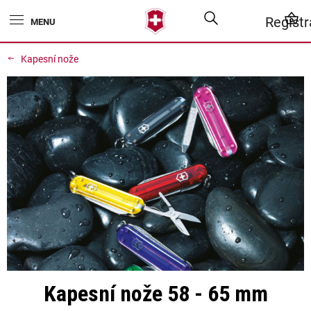
Přejít
Hledat
N
Regist
na
obsah
K
Kapesní nože
Kapesní nože 58 - 65 mm