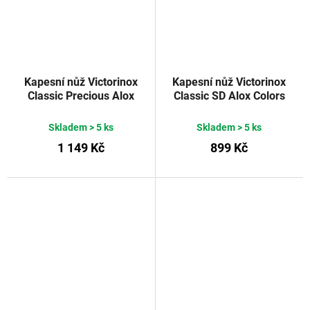
Kapesní nůž Victorinox
Kapesní nůž Victorinox
Classic Precious Alox
Classic SD Alox Colors
Brass Gold
Fresh Peach
Skladem
> 5 ks
Skladem
> 5 ks
1 149 Kč
899 Kč