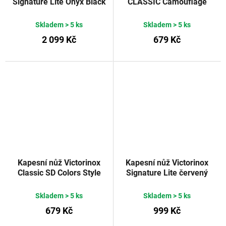
Signature Lite Onyx Black
CLASSIC Camouflage
58 mm
Skladem
> 5 ks
Skladem
> 5 ks
2 099 Kč
679 Kč
Kapesní nůž Victorinox
Kapesní nůž Victorinox
Classic SD Colors Style
Signature Lite červený
Icon Edelweiss
transparentní 58 mm
Skladem
> 5 ks
Skladem
> 5 ks
679 Kč
999 Kč