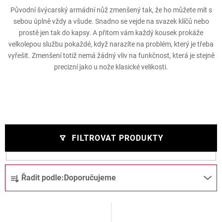
Původní švýcarský armádní nůž zmenšený tak, že ho můžete mít s
sebou úplně vždy a všude. Snadno se vejde na svazek klíčů nebo
prostě jen tak do kapsy. A přitom vám každý kousek prokáže
velkolepou službu pokaždé, když narazíte na problém, který je třeba
vyřešit. Zmenšení totiž nemá žádný vliv na funkčnost, která je stejně
precizní jako u nože klasické velikosti.
FILTROVAT PRODUKTY
V
Ř
Řadit podle:
Doporučujeme
ý
a
p
z
i
e