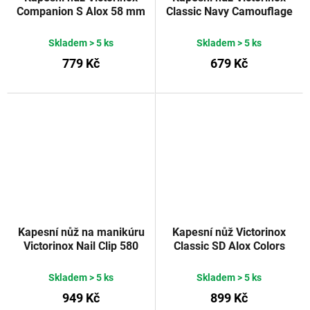
Companion S Alox 58 mm
Classic Navy Camouflage
zlatý
Victorinox
Skladem
> 5 ks
Skladem
> 5 ks
779 Kč
679 Kč
Kapesní nůž na manikúru
Kapesní nůž Victorinox
Victorinox Nail Clip 580
Classic SD Alox Colors
Blue 65 mm
Sweet Berry
Skladem
> 5 ks
Skladem
> 5 ks
949 Kč
899 Kč