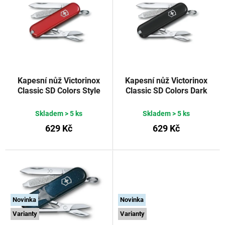
s
n
p
í
r
p
o
r
d
o
u
d
Kapesní nůž Victorinox
Kapesní nůž Victorinox
Classic SD Colors Style
Classic SD Colors Dark
k
u
Icon
Illusion
t
k
Skladem
> 5 ks
Skladem
> 5 ks
ů
t
629 Kč
629 Kč
ů
Novinka
Novinka
Varianty
Varianty