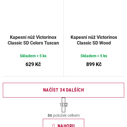
Kapesní nůž Victorinox
Kapesní nůž Victorinox
Classic SD Colors Tuscan
Classic SD Wood
Sun
Skladem
> 5 ks
Skladem
> 5 ks
629 Kč
899 Kč
NAČÍST 34 DALŠÍCH
S
1
2
t
O
r
86
položek celkem
v
á
n
l
NAHORU