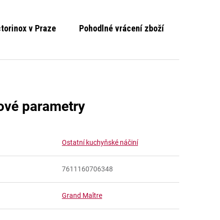
ctorinox v Praze
Pohodlné vrácení zboží
ové parametry
Ostatní kuchyňské náčiní
7611160706348
Grand Maître