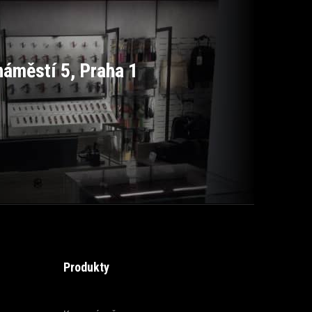
áměstí 5, Praha 1
Produkty