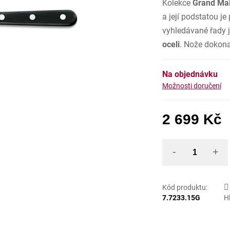
Kolekce
Grand Maî
z
5
hvězdiček
a její podstatou j
vyhledávané řady 
oceli
. Nože dokona
Na objednávku
Možnosti doručení
2 699 Kč
Mě
Kód produktu:
7.7233.15G
H