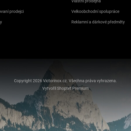
Vlastní prodejna
vaní prodejci
Velkoobchodní spolupráce
y
Reklamní a dárkové předměty
Copyright 2026
Victorinox.cz
. Všechna práva vyhrazena.
Vytvořil Shoptet Premium