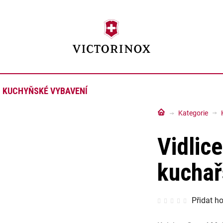
KUCHYŇSKÉ VYBAVENÍ
Domů
Kategorie
Vidlic
kuchař
Průměrné
Přidat h
hodnocen
produktu
je
0,0