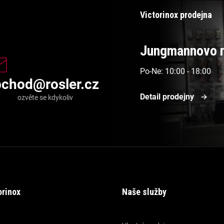
Victorinox prodejna
Jungmannovo n
Po-Ne: 10:00 - 18:00
bchod
@
rosler.cz
Detail prodejny
orinox
Naše služby