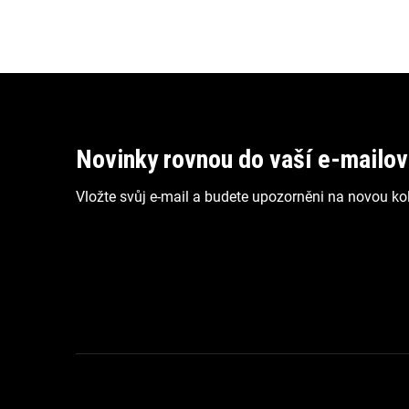
Z
á
p
Novinky rovnou do vaší e-mailo
a
Vložte svůj e-mail a budete upozorněni na novou kol
t
í