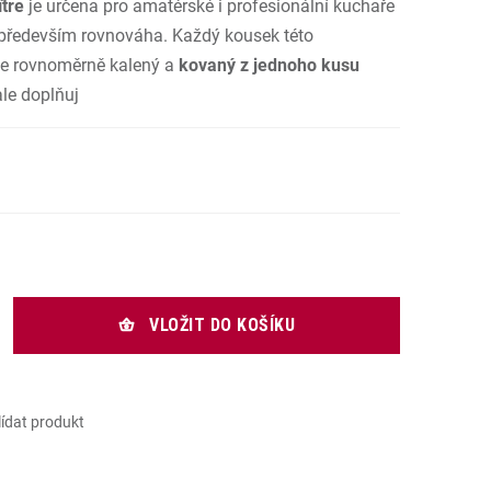
tre
je určena pro amatérské i profesionální kuchaře
.
e především rovnováha. Každý kousek této
je rovnoměrně kalený a
kovaný z jednoho kusu
le doplňuj
rná cena:
VLOŽIT DO KOŠÍKU
lídat produkt