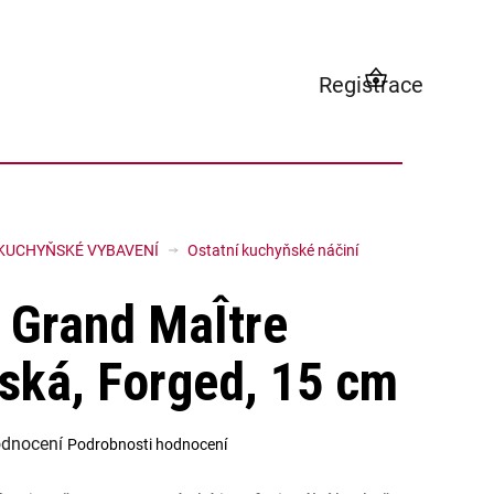
Registrace
NÁKUPNÍ
KOŠÍK
KUCHYŇSKÉ VYBAVENÍ
Ostatní kuchyňské náčiní
e Grand MaÎtre
ská, Forged, 15 cm
odnocení
Podrobnosti hodnocení
í