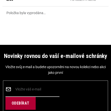
Položka byla vyprodána…
Z
á
Novinky rovnou do vaší e-mailové schránky
p
Vložte svůj e-mail a budete upozorněni na novou kolekci nebo akci
a
jako první
t
í
PŘIHLÁSIT