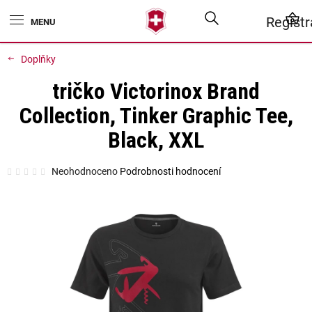
Přejít
Hledat
N
Regist
na
obsah
K
Doplňky
tričko Victorinox Brand
Collection, Tinker Graphic Tee,
Black, XXL
Průměrné
Neohodnoceno
Podrobnosti hodnocení
hodnocení
produktu
je
0,0
z
5
hvězdiček.