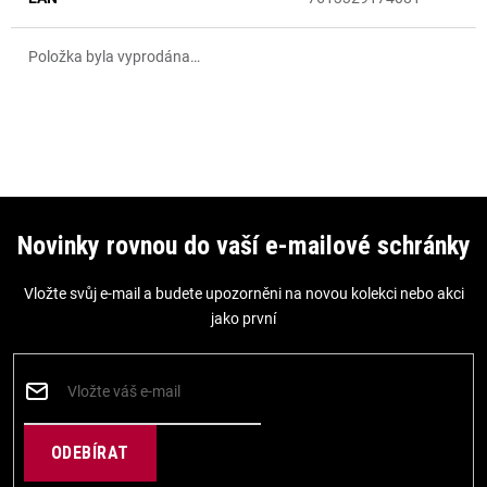
Položka byla vyprodána…
Z
á
Novinky rovnou do vaší e-mailové schránky
p
Vložte svůj e-mail a budete upozorněni na novou kolekci nebo akci
a
jako první
t
í
PŘIHLÁSIT