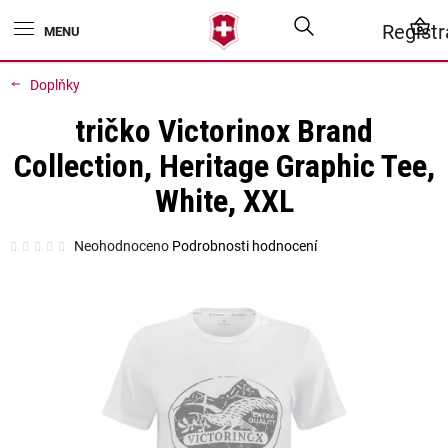
Přejít
Hledat
N
Regist
na
obsah
K
Doplňky
tričko Victorinox Brand
Collection, Heritage Graphic Tee,
White, XXL
Průměrné
Neohodnoceno
Podrobnosti hodnocení
hodnocení
produktu
je
0,0
z
5
hvězdiček.