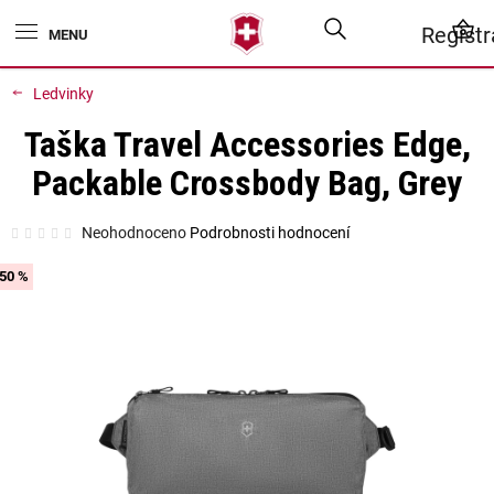
Přejít
Hledat
N
Regist
na
obsah
K
Ledvinky
Taška Travel Accessories Edge,
Packable Crossbody Bag, Grey
Průměrné
Neohodnoceno
Podrobnosti hodnocení
hodnocení
produktu
je
50 %
0,0
z
5
hvězdiček.