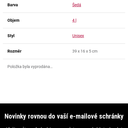
Barva
Šedá
Objem
4 l
Styl
Unisex
Rozměr
39 x 16 x 5 cm
Položka byla vyprodána…
Z
á
Novinky rovnou do vaší e-mailové schránky
p