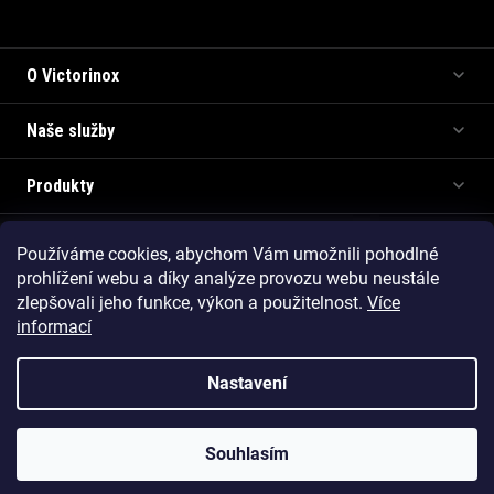
Informace pro vás
O Victorinox
Naše služby
Produkty
Používáme cookies, abychom Vám umožnili pohodlné
Copyright 2026
Victorinox.cz
. Všechna práva vyhrazena.
prohlížení webu a díky analýze provozu webu neustále
Vytvořil Shoptet Premium
zlepšovali jeho funkce, výkon a použitelnost.
Více
informací
Nastavení
Souhlasím