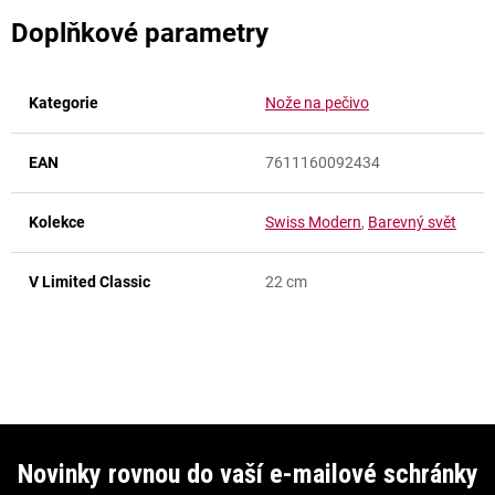
Doplňkové parametry
Kategorie
Nože na pečivo
EAN
7611160092434
Kolekce
Swiss Modern
,
Barevný svět
V Limited Classic
22 cm
Z
á
Novinky rovnou do vaší e-mailové schránky