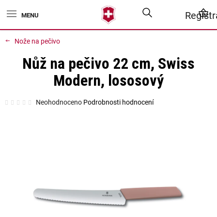
Přejít
Hledat
N
Regist
na
obsah
K
Nože na pečivo
Nůž na pečivo 22 cm, Swiss
Modern, lososový
Průměrné
Neohodnoceno
Podrobnosti hodnocení
hodnocení
produktu
je
0,0
z
5
hvězdiček.