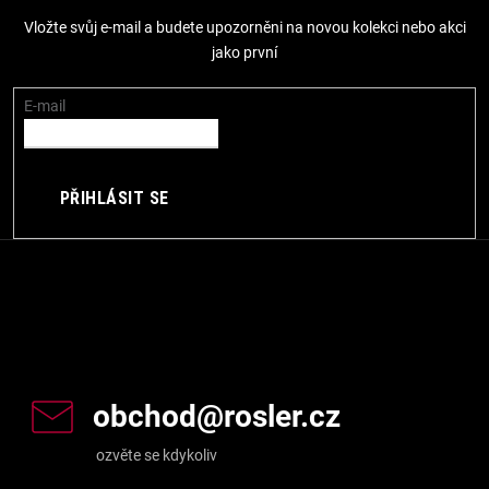
p
Vložte svůj e-mail a budete upozorněni na novou kolekci nebo akci
a
jako první
t
í
E-mail
PŘIHLÁSIT SE
Kontakt
obchod
@
rosler.cz