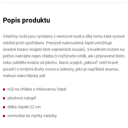
Všechny nože jsou vyrobeny z nerezové oceli a díky tomu také vysoce
odolné proti opotřebení. Precizně nabroušená čepel umožňuje
snadné řezání i krájení těch nejmenších kousků. S kvalitním nožem na
pečivo nakrájíte nejen chleba či rozříznete rohlík, ale i připravené těsto
nebo oddělíte koláče od plechu. Navíc si jejich „pilkové“ ostří hravě
poradí i s tvrdými druhy ovoce a zeleniny, jako je například ananas,
meloun nebo hlávka zelí.
nůž na chleba s vlnkovanou čepel
plastová rukojeť
délka čepele 22 cm
nevhodné do myčky nádoby