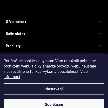
Informace pro vás
O Victorinox
Naše služby
Produkty
Používáme cookies, abychom Vám umožnili pohodlné
Copyright 2026
Victorinox.cz
. Všechna práva vyhrazena.
prohlížení webu a díky analýze provozu webu neustále
Vytvořil Shoptet Premium
zlepšovali jeho funkce, výkon a použitelnost.
Více
informací
Nastavení
Souhlasím