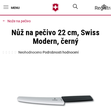
Přejít
Hledat
N
Regist
na
obsah
K
Nože na pečivo
Nůž na pečivo 22 cm, Swiss
Modern, černý
Průměrné
Neohodnoceno
Podrobnosti hodnocení
hodnocení
produktu
je
0,0
z
5
hvězdiček.