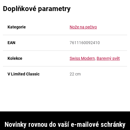
Doplňkové parametry
Kategorie
Nože na pečivo
EAN
7611160092410
Kolekce
Swiss Modern
,
Barevný svět
V Limited Classic
22 cm
Z
á
Novinky rovnou do vaší e-mailové schránky