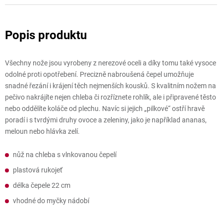
Všechny nože jsou vyrobeny z nerezové oceli a díky tomu také vysoce
odolné proti opotřebení. Precizně nabroušená čepel umožňuje
snadné řezání i krájení těch nejmenších kousků. S kvalitním nožem na
pečivo nakrájíte nejen chleba či rozříznete rohlík, ale i připravené těsto
nebo oddělíte koláče od plechu. Navíc si jejich „pilkové“ ostří hravě
poradí i s tvrdými druhy ovoce a zeleniny, jako je například ananas,
meloun nebo hlávka zelí.
nůž na chleba s vlnkovanou čepelí
plastová rukojeť
délka čepele 22 cm
vhodné do myčky nádobí