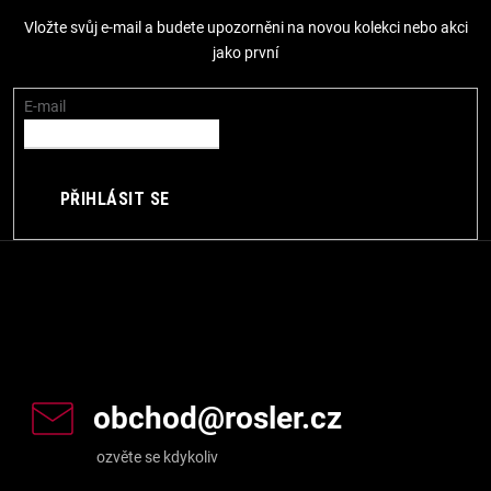
p
Vložte svůj e-mail a budete upozorněni na novou kolekci nebo akci
a
jako první
t
í
E-mail
PŘIHLÁSIT SE
Kontakt
obchod
@
rosler.cz