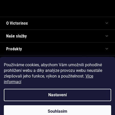
Informace pro vás
O Victorinox
Naše služby
Produkty
Používáme cookies, abychom Vám umožnili pohodlné
Copyright 2026
Victorinox.cz
. Všechna práva vyhrazena.
prohlížení webu a díky analýze provozu webu neustále
Vytvořil Shoptet Premium
zlepšovali jeho funkce, výkon a použitelnost.
Více
informací
Nastavení
Souhlasím