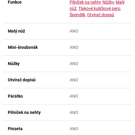
Funkce
Pilníček na nehty
,
Nůžky
,
Malý
nůž
,
Tlakové kuličkové pero
,
Špendlík
,
Otvírač dopisů
Malý nůž
ANO
Mini-šroubovák
ANO
Nůžky
ANO
Otvírač dopisů
ANO
Párátko
ANO
Pilníček na nehty
ANO
Pinzeta
ANO