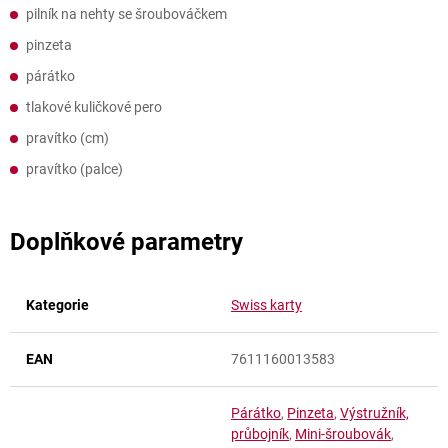
pilník na nehty se šroubováčkem
pinzeta
párátko
tlakové kuličkové pero
pravítko (cm)
pravítko (palce)
Doplňkové parametry
Kategorie
Swiss karty
EAN
7611160013583
Párátko
,
Pinzeta
,
Výstružník,
průbojník
,
Mini-šroubovák
,