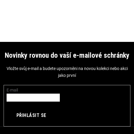
Z
á
Novinky rovnou do vaší e-mailové schránky
p
Vložte svůj e-mail a budete upozorněni na novou kolekci nebo akci
a
jako první
t
í
E-mail
PŘIHLÁSIT SE