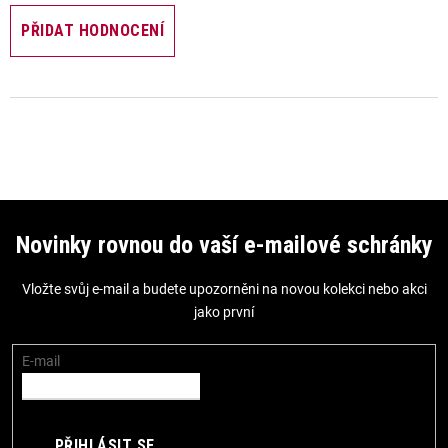
PŘIDAT HODNOCENÍ
Z
á
Novinky rovnou do vaší e-mailové schránky
p
Vložte svůj e-mail a budete upozorněni na novou kolekci nebo akci
a
jako první
t
í
E-mail
PŘIHLÁSIT SE