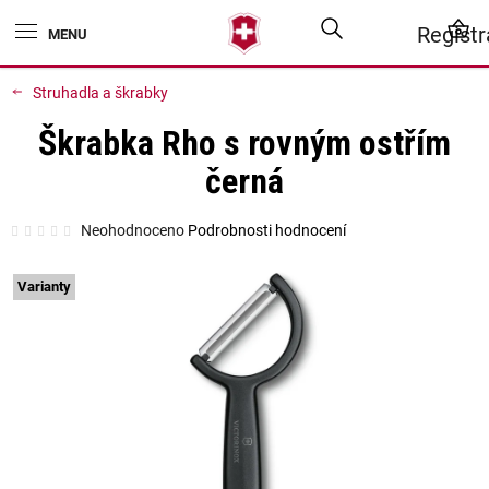
Přejít
Hledat
N
Regist
na
obsah
K
Struhadla a škrabky
Škrabka Rho s rovným ostřím
černá
Průměrné
Neohodnoceno
Podrobnosti hodnocení
hodnocení
produktu
je
0,0
Varianty
z
5
hvězdiček.