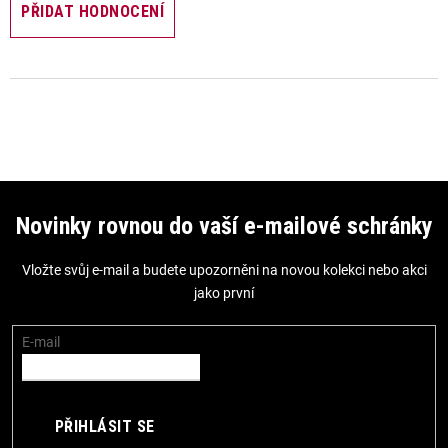
PŘIDAT HODNOCENÍ
Z
á
Novinky rovnou do vaší e-mailové schránky
p
Vložte svůj e-mail a budete upozorněni na novou kolekci nebo akci
a
jako první
t
í
E-mail
PŘIHLÁSIT SE