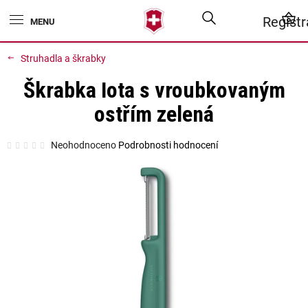
Přejít
Hledat
N
Regist
na
obsah
K
Struhadla a škrabky
Škrabka Iota s vroubkovaným
ostřím zelená
Průměrné
Neohodnoceno
Podrobnosti hodnocení
hodnocení
produktu
je
0,0
z
5
hvězdiček.