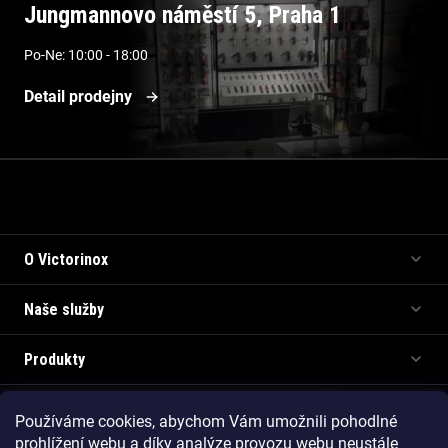
Jungmannovo náměstí 5, Praha 1
Po-Ne: 10:00 - 18:00
Detail prodejny
Informace pro vás
O Victorinox
Naše služby
Produkty
Používáme cookies, abychom Vám umožnili pohodlné
Copyright 2026
Victorinox.cz
. Všechna práva vyhrazena.
prohlížení webu a díky analýze provozu webu neustále