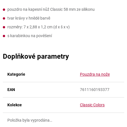
pouzdro na kapesní nůž Classic 58 mm ze silikonu
tvar krávy v hnědé barvě
rozměry: 7 x 2,88 x 1,2 cm (d x š x v)
s karabinkou na pověšení
Doplňkové parametry
Kategorie
Pouzdra na nože
EAN
7611160193377
Kolekce
Classic Colors
Položka byla vyprodána…