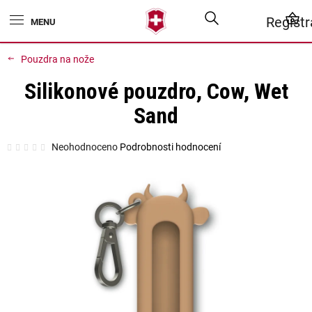
Přejít
Hledat
N
Regist
na
obsah
K
Pouzdra na nože
Silikonové pouzdro, Cow, Wet
Sand
Průměrné
Neohodnoceno
Podrobnosti hodnocení
hodnocení
produktu
je
0,0
z
5
hvězdiček.