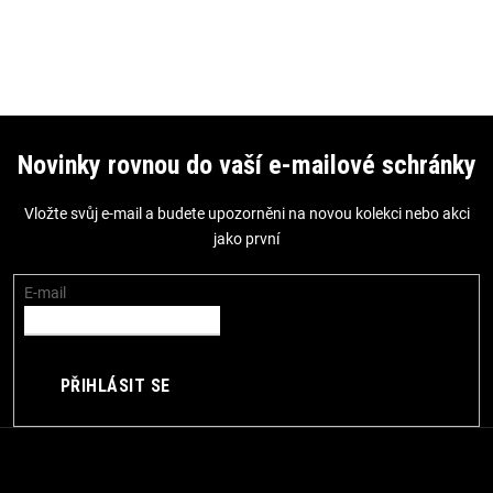
Z
á
Novinky rovnou do vaší e-mailové schránky
p
Vložte svůj e-mail a budete upozorněni na novou kolekci nebo akci
a
jako první
t
í
E-mail
PŘIHLÁSIT SE