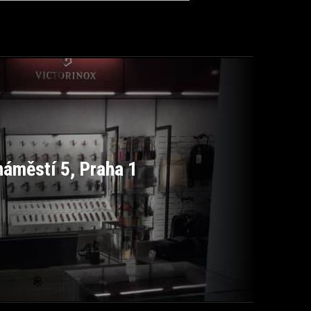
áměstí 5, Praha 1