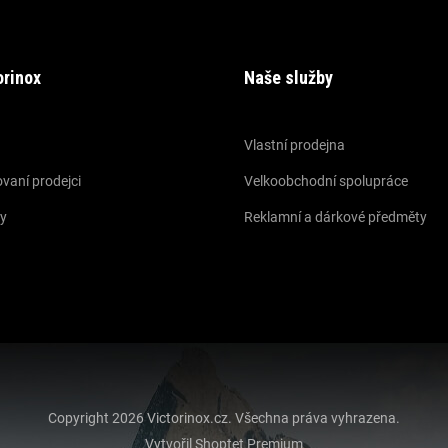
orinox
Naše služby
Vlastní prodejna
vaní prodejci
Velkoobchodní spolupráce
y
Reklamní a dárkové předměty
Copyright 2026
Victorinox.cz
. Všechna práva vyhrazena.
Vytvořil Shoptet Premium