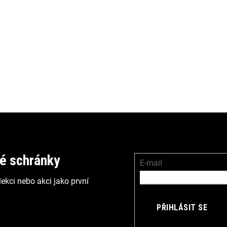
vé schránky
E-mail
ekci nebo akci jako první
PŘIHLÁSIT SE