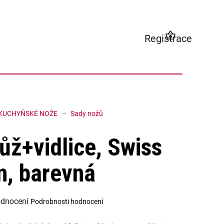
Registrace
NÁKUPNÍ
KOŠÍK
KUCHYŇSKÉ NOŽE
Sady nožů
ůž+vidlice, Swiss
, barevná
odnocení
Podrobnosti hodnocení
í