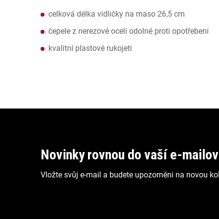
celková délka vidličky na maso 26,5 cm
čepele z nerezové oceli odolné proti opotřebení
kvalitní plastové rukojeti
Z
á
p
Novinky rovnou do vaší e-mailo
a
Vložte svůj e-mail a budete upozorněni na novou kol
t
í