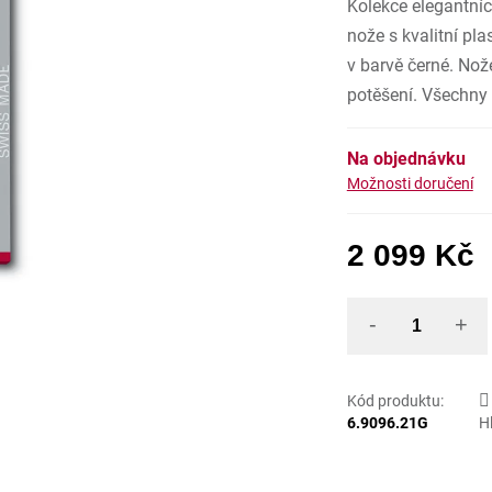
Kolekce elegantní
z
5
hvězdiček
nože s kvalitní pl
v barvě černé. Nože
potěšení. Všechny
Na objednávku
Možnosti doručení
2 099 Kč
Mě
Kód produktu:
6.9096.21G
H