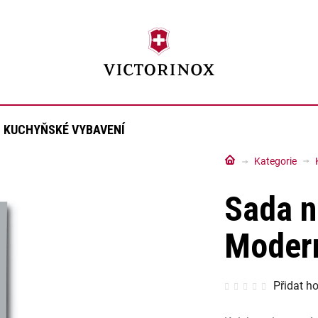
KUCHYŇSKÉ VYBAVENÍ
Domů
Kategorie
Sada n
Modern
Průměrné
Přidat h
hodnocen
produktu
je
0,0