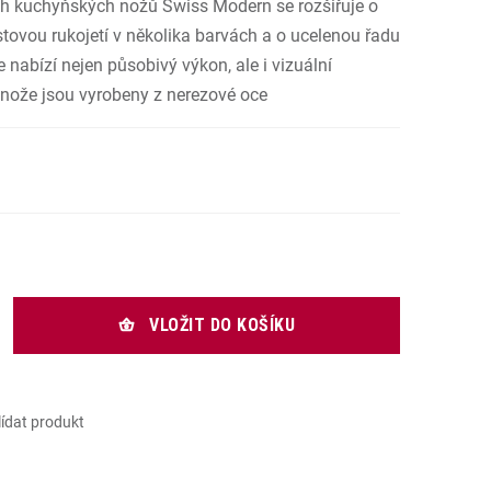
ch kuchyňských nožů Swiss Modern se rozšiřuje o
.
astovou rukojetí v několika barvách a o ucelenou řadu
 nabízí nejen působivý výkon, ale i vizuální
 nože jsou vyrobeny z nerezové oce
rná cena:
VLOŽIT DO KOŠÍKU
lídat produkt