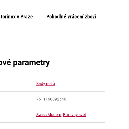
ctorinox v Praze
Pohodlné vrácení zboží
ové parametry
Sady nožů
7611160092540
Swiss Modern
,
Barevný svět