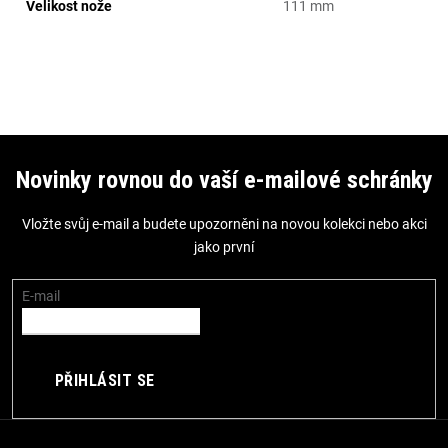
Velikost nože
111 mm
Z
á
Novinky rovnou do vaší e-mailové schránky
p
Vložte svůj e-mail a budete upozorněni na novou kolekci nebo akci
a
jako první
t
í
E-mail
PŘIHLÁSIT SE