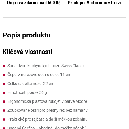
Doprava zdarma nad 500 Kč
Prodejna Victorinox v Praze
Klíčové vlastnosti
Sada dvou kuchyňských nožů Swiss Classic
Čepel z nerezové oceli o délce 11 cm
Celková délka nože: 22 cm
Hmotnost: pouze 56 g
Ergonomická plastová rukojeť v barvě Modré
Zoubkované ostří pro přesný řez bez námahy
Praktické pro rajčata a další měkkou zeleninu
Snadná údržba – vhodné i do myčky nádobí