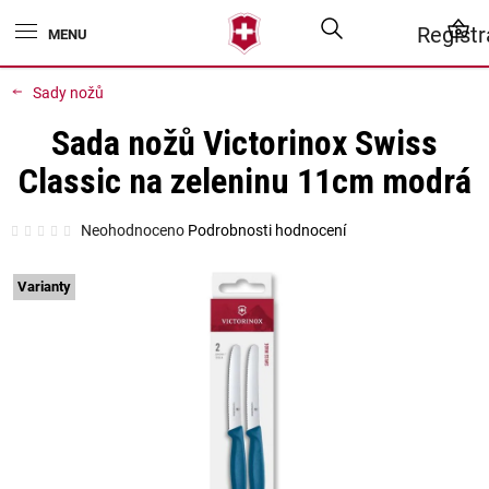
Přejít
Hledat
N
Regist
na
obsah
K
Sady nožů
Sada nožů Victorinox Swiss
Classic na zeleninu 11cm modrá
Průměrné
Neohodnoceno
Podrobnosti hodnocení
hodnocení
produktu
je
0,0
Varianty
z
5
hvězdiček.