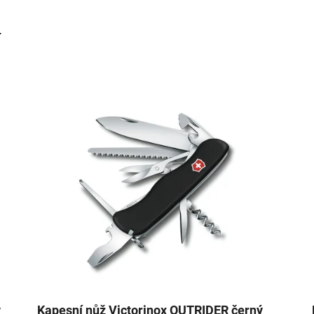
ý
Kapesní nůž Victorinox OUTRIDER černý