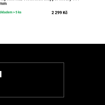
mm
2 299 Kč
Skladem
> 5 ks