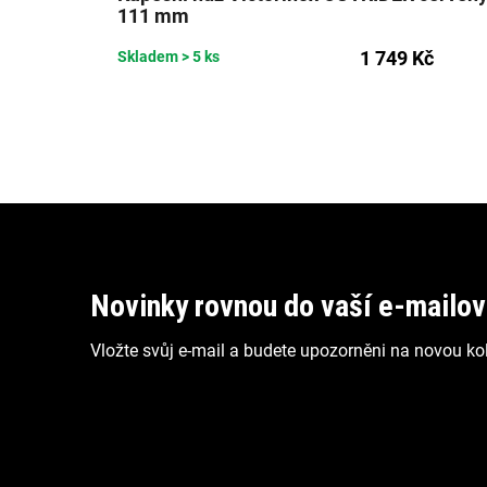
111 mm
1 749 Kč
Skladem
> 5 ks
Z
á
p
Novinky rovnou do vaší e-mailo
a
Vložte svůj e-mail a budete upozorněni na novou kol
t
í