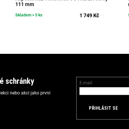
111 mm
1 749 Kč
Skladem
> 5 ks
vé schránky
E-mail
ekci nebo akci jako první
PŘIHLÁSIT SE