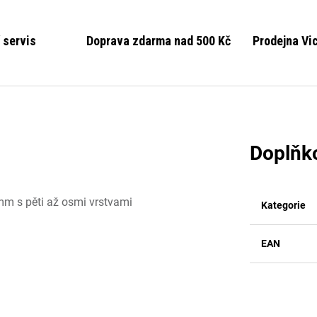
 servis
Doprava zdarma nad 500 Kč
Prodejna Vi
Doplňk
mm s pěti až osmi vrstvami
Kategorie
EAN