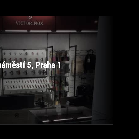
áměstí 5, Praha 1