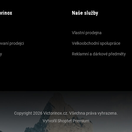
orinox
Naše služby
Vlastní prodejna
vaní prodejci
Velkoobchodní spolupráce
y
Reklamní a dárkové předměty
Copyright 2026
Victorinox.cz
. Všechna práva vyhrazena.
Vytvořil Shoptet Premium