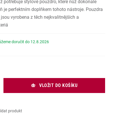
ž potřebuje stylové pouzdro, které nůž dokonale
.
eň je perfektním doplňkem tohoto nástroje. Pouzdra
 jsou vyrobena z těch nejkvalitnějších a
eriá
12.8.2026
 cena:
VLOŽIT DO KOŠÍKU
lídat produkt