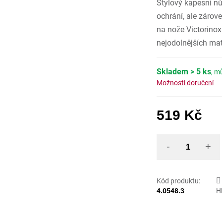
Stylový kapesní nů
z
5
hvězdiček
ochrání, ale zárov
na nože Victorinox
nejodolnějších mat
Skladem
> 5 ks
Možnosti doručení
519 Kč
Měrná
Kód produktu:
4.0548.3
H