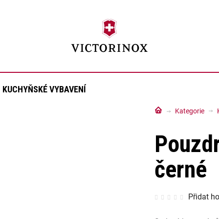
KUCHYŇSKÉ VYBAVENÍ
Domů
Kategorie
Pouzdr
černé
Průměrné
Přidat h
hodnocen
produktu
je
0,0