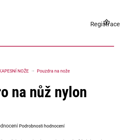
Registrace
NÁKUPNÍ
KOŠÍK
KAPESNÍ NOŽE
Pouzdra na nože
o na nůž nylon
odnocení
Podrobnosti hodnocení
í