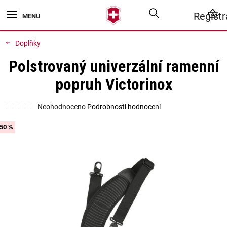
Přejít
Hledat
N
Regist
na
obsah
K
Doplňky
Polstrovaný univerzální ramenní
popruh Victorinox
Průměrné
Neohodnoceno
Podrobnosti hodnocení
hodnocení
produktu
je
50 %
0,0
z
5
hvězdiček.