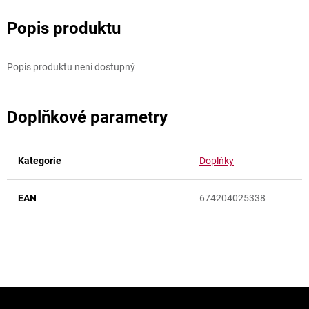
Popis produktu není dostupný
Doplňkové parametry
Kategorie
Doplňky
EAN
674204025338
Z