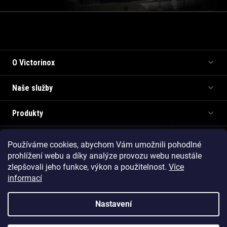
Informace pro vás
O Victorinox
Naše služby
Produkty
Používáme cookies, abychom Vám umožnili pohodlné
Copyright 2026
Victorinox.cz
. Všechna práva vyhrazena.
prohlížení webu a díky analýze provozu webu neustále
Vytvořil Shoptet Premium
zlepšovali jeho funkce, výkon a použitelnost.
Více
informací
Nastavení