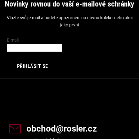
á
Novinky rovnou do vaší e-mailové schránky
p
Vložte svůj e-mail a budete upozorněni na novou kolekci nebo akci
a
jako první
t
í
E-mail
PŘIHLÁSIT SE
Kontakt
obchod
@
rosler.cz