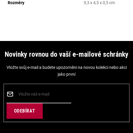
Rozměry
9,3 x 4,5 x 0,5 cm
Z
á
Novinky rovnou do vaší e-mailové schránky
p
Vložte svůj e-mail a budete upozorněni na novou kolekci nebo akci
a
jako první
t
í
PŘIHLÁSIT
SE