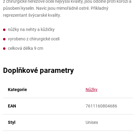
z chirurgické nerezové oceli nejvyšší kvality, jsou odolné proti korozi a
působení kyselin. Navíc jsou mimořádně ostré. Příkladný
reprezentant švýcarské kvality.
nůžky na nehty a kůžičky
vyrobeno z chirurgické oceli
celková délka 9 cm
Doplňkové parametry
Kategorie
Nůžky
EAN
7611160804686
Styl
Unisex