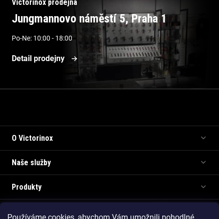
Victorinox prodejna
Jungmannovo náměstí 5, Praha 1
Po-Ne: 10:00 - 18:00
Detail prodejny
Informace pro vás
O Victorinox
Naše služby
Produkty
Používáme cookies, abychom Vám umožnili pohodlné