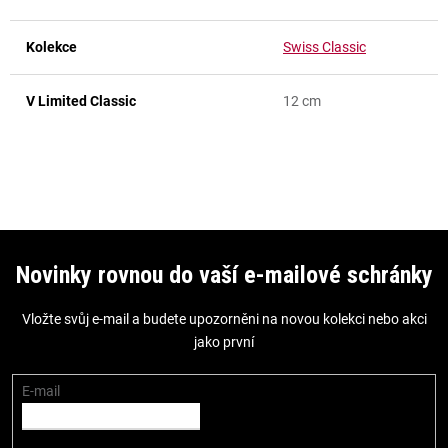
Kolekce
Swiss Classic
V Limited Classic
12 cm
Z
á
Novinky rovnou do vaší e-mailové schránky
p
Vložte svůj e-mail a budete upozorněni na novou kolekci nebo akci
a
jako první
t
í
E-mail