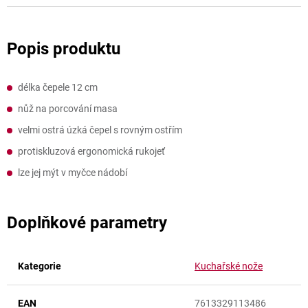
délka čepele 12 cm
nůž na porcování masa
velmi ostrá úzká čepel s rovným ostřím
protiskluzová ergonomická rukojeť
lze jej mýt v myčce nádobí
Doplňkové parametry
Kategorie
Kuchařské nože
EAN
7613329113486