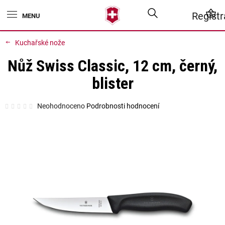
Přejít
Hledat
N
Regist
na
obsah
K
Kuchařské nože
Nůž Swiss Classic, 12 cm, černý,
blister
Průměrné
Neohodnoceno
Podrobnosti hodnocení
hodnocení
produktu
je
0,0
z
5
hvězdiček.