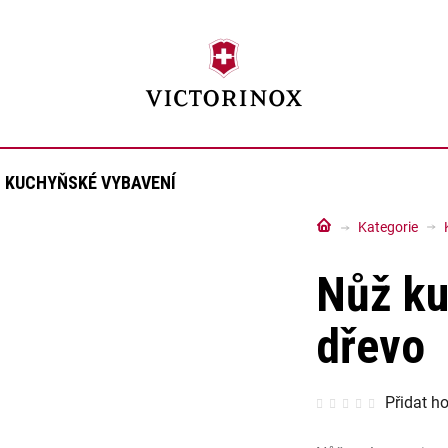
KUCHYŇSKÉ VYBAVENÍ
Domů
Kategorie
Nůž k
dřevo
Průměrné
Přidat h
hodnocen
produktu
je
0,0