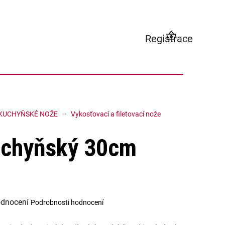
Registrace
NÁKUPNÍ
KOŠÍK
KUCHYŇSKÉ NOŽE
Vykosťovací a filetovací nože
uchyňský 30cm
odnocení
Podrobnosti hodnocení
í