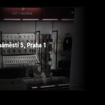
áměstí 5, Praha 1