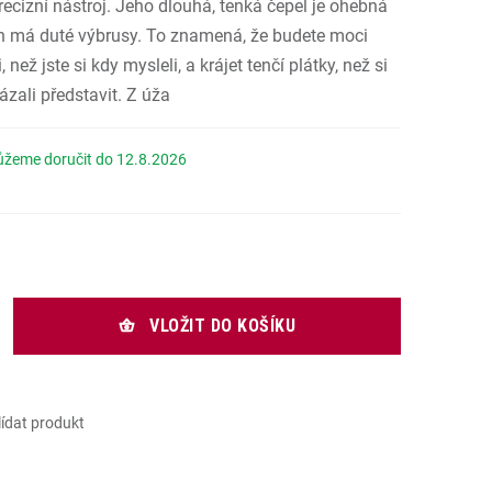
recizní nástroj. Jeho dlouhá, tenká čepel je ohebná
.
h má duté výbrusy. To znamená, že budete moci
i, než jste si kdy mysleli, a krájet tenčí plátky, než si
ázali představit. Z úža
12.8.2026
rná cena:
VLOŽIT DO KOŠÍKU
lídat produkt