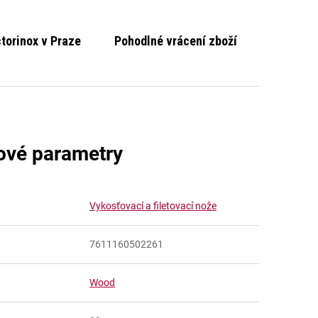
ctorinox v Praze
Pohodlné vrácení zboží
ové parametry
Vykosťovací a filetovací nože
7611160502261
Wood