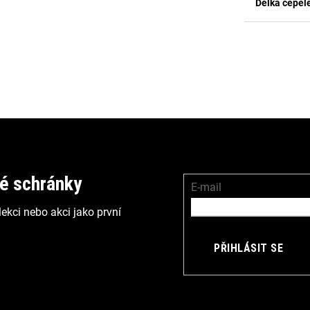
Délka čepel
vé schránky
E-mail
ekci nebo akci jako první
PŘIHLÁSIT SE