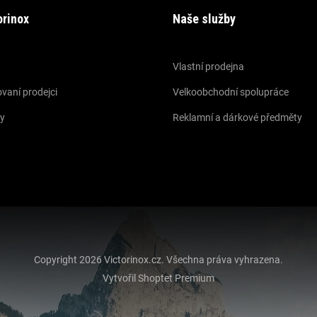
orinox
Naše služby
Vlastní prodejna
vaní prodejci
Velkoobchodní spolupráce
y
Reklamní a dárkové předměty
Copyright 2026
Victorinox.cz
. Všechna práva vyhrazena.
Vytvořil Shoptet Premium