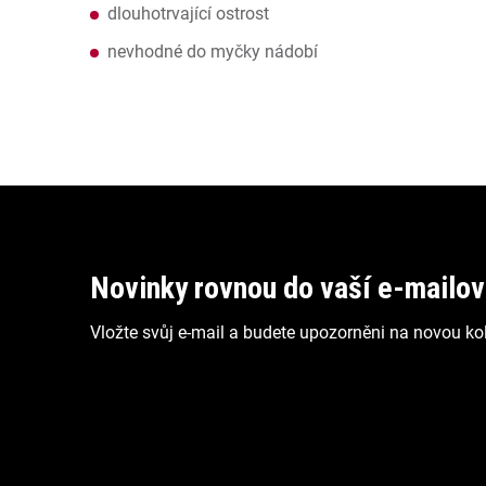
dlouhotrvající ostrost
nevhodné do myčky nádobí
Z
á
p
Novinky rovnou do vaší e-mailo
a
Vložte svůj e-mail a budete upozorněni na novou kol
t
í