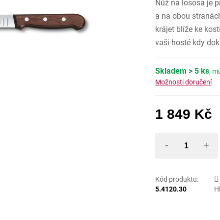
Nůž na lososa je p
z
5
hvězdiček
a na obou stranác
krájet blíže ke kost
vaši hosté kdy dok
Skladem
> 5 ks
Možnosti doručení
1 849 Kč
Mě
Kód produktu:
5.4120.30
H