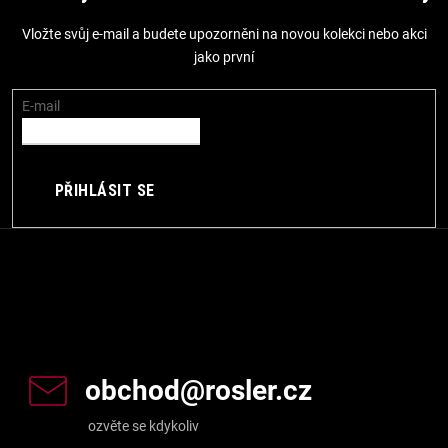
p
Vložte svůj e-mail a budete upozorněni na novou kolekci nebo akci
a
jako první
t
í
E-mail
PŘIHLÁSIT SE
Kontakt
obchod
@
rosler.cz