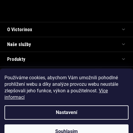
Informace pro vás
O Victorinox
Naše služby
Produkty
Používáme cookies, abychom Vám umožnili pohodlné
Copyright 2026
Victorinox.cz
. Všechna práva vyhrazena.
prohlížení webu a díky analýze provozu webu neustále
Vytvořil Shoptet Premium
zlepšovali jeho funkce, výkon a použitelnost.
Více
informací
Nastavení
Souhlasím