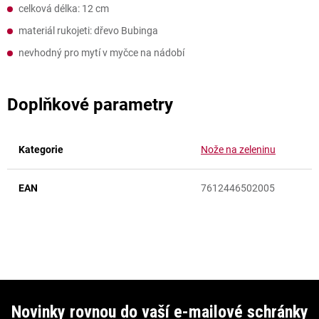
celková délka: 12 cm
materiál rukojeti: dřevo Bubinga
nevhodný pro mytí v myčce na nádobí
Doplňkové parametry
Kategorie
Nože na zeleninu
EAN
7612446502005
Z
á
Novinky rovnou do vaší e-mailové schránky