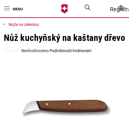
Přejít
Hledat
N
Regist
na
obsah
K
Nože na zeleninu
Nůž kuchyňský na kaštany dřevo
Průměrné
Neohodnoceno
Podrobnosti hodnocení
hodnocení
produktu
je
0,0
z
5
hvězdiček.