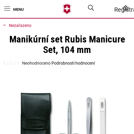
Přejít
Hledat
N
Regist
na
obsah
K
Nezařazeno
Manikúrní set Rubis Manicure
Set, 104 mm
Průměrné
Neohodnoceno
Podrobnosti hodnocení
hodnocení
produktu
je
0,0
z
5
hvězdiček.