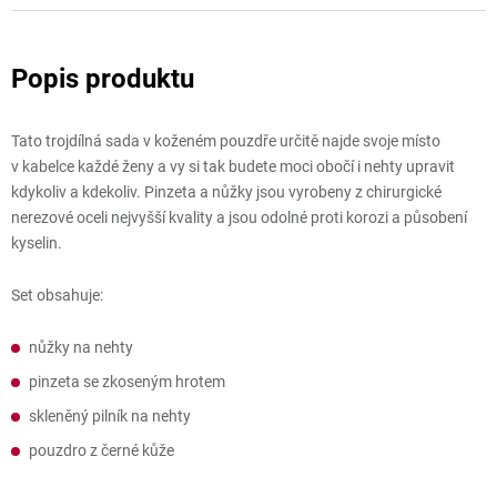
Tato trojdílná sada v koženém pouzdře určitě najde svoje místo
v kabelce každé ženy a vy si tak budete moci obočí i nehty upravit
kdykoliv a kdekoliv. Pinzeta a nůžky jsou vyrobeny z chirurgické
nerezové oceli nejvyšší kvality a jsou odolné proti korozi a působení
kyselin.
Set obsahuje:
nůžky na nehty
pinzeta se zkoseným hrotem
skleněný pilník na nehty
pouzdro z černé kůže