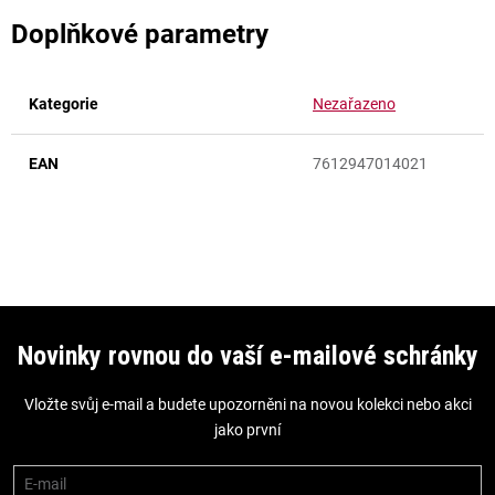
Doplňkové parametry
Kategorie
Nezařazeno
EAN
7612947014021
Z
á
Novinky rovnou do vaší e-mailové schránky
p
Vložte svůj e-mail a budete upozorněni na novou kolekci nebo akci
a
jako první
t
í
E-mail