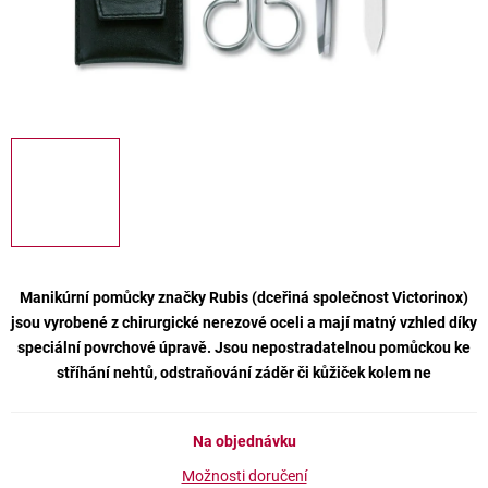
Manikúrní pomůcky značky Rubis (dceřiná společnost Victorinox)
jsou vyrobené z chirurgické nerezové oceli a mají matný vzhled díky
speciální povrchové úpravě. Jsou nepostradatelnou pomůckou ke
stříhání nehtů, odstraňování záděr či kůžiček kolem ne
Na objednávku
Možnosti doručení