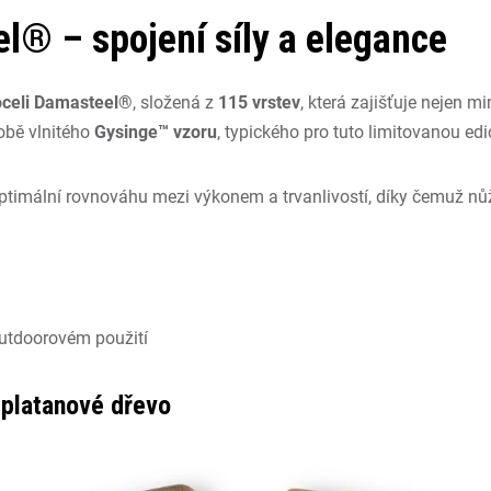
l® – spojení síly a elegance
oceli Damasteel®
, složená z
115 vrstev
, která zajišťuje nejen 
době vlnitého
Gysinge™ vzoru
, typického pro tuto limitovanou edic
ptimální rovnováhu mezi výkonem a trvanlivostí, díky čemuž nůž
outdoorovém použití
 platanové dřevo