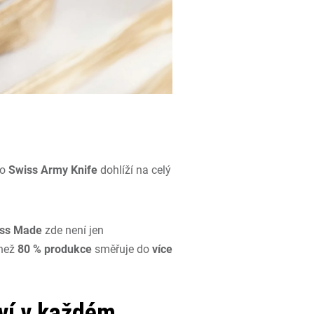
ho
Swiss Army Knife
dohlíží na celý
ss Made
zde není jen
 než
80 % produkce
směřuje do
více
ví v každém