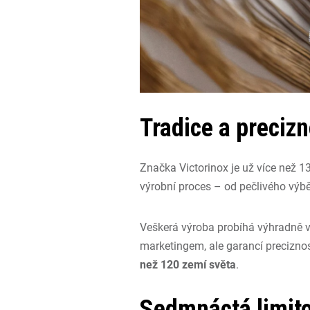
Tradice a precizn
Značka
Victorinox
je už více než 1
výrobní proces – od pečlivého výběr
Veškerá výroba probíhá výhradně 
marketingem, ale garancí preciznost
než 120 zemí světa
.
Sedmnáctá limito