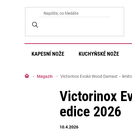
Přejít
na
obsah
KAPESNÍ NOŽE
KUCHYŇSKÉ NOŽE
Domů
Magazín
Victorinox Evoke Wood Damast – limit
Victorinox 
edice 2026
10.4.2026