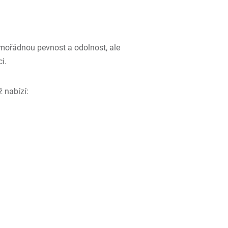
mimořádnou pevnost a odolnost, ale
i.
 nabízí: