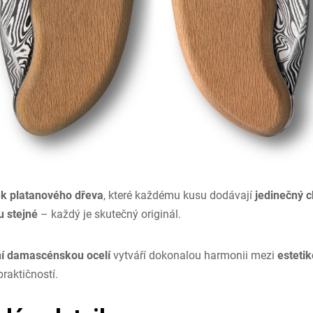
ek platanového dřeva
, které každému kusu dodávají
jedinečný c
u stejné
– každý je skutečný originál.
ní damascénskou ocelí
vytváří dokonalou harmonii mezi
estetik
raktičností.