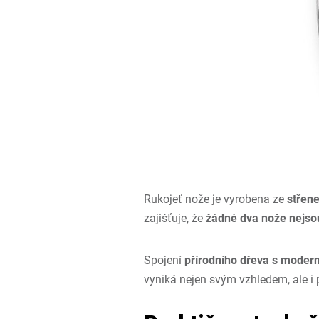
Rukojeť nože je vyrobena ze
střen
zajišťuje, že
žádné dva nože nejso
Spojení
přírodního dřeva s moder
vyniká nejen svým vzhledem, ale i p