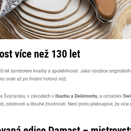
ost více než 130 let
30 let symbolem kvality a spolehlivosti. Jako výrobce originální
u oceli až po finální hotový nůž.
ve Švýcarsku, v závodech v
Ibachu a Delémontu
, a označení
Swi
i, odolnosti a dlouhé životnosti. Není proto překvapivé, že více
vaná edice Damast – mistrovst