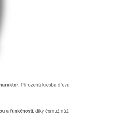
harakter
. Přirozená kresba dřeva
ou a funkčností
, díky čemuž nůž