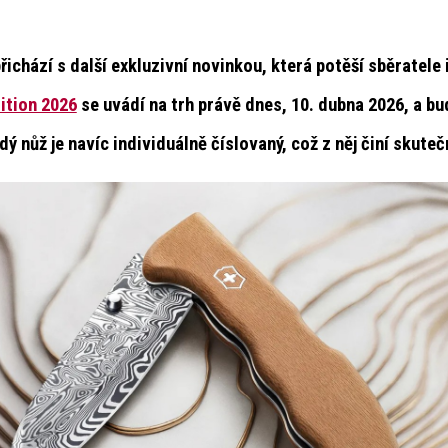
řichází s další exkluzivní novinkou, která potěší sběratele
ition 2026
se
uvádí na trh právě dnes, 10. dubna 2026
, a
bu
dý nůž je navíc
individuálně číslovaný
, což z něj činí skute