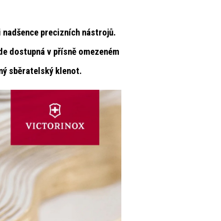
 i nadšence precizních nástrojů.
de dostupná v přísně omezeném
čný sběratelský klenot.