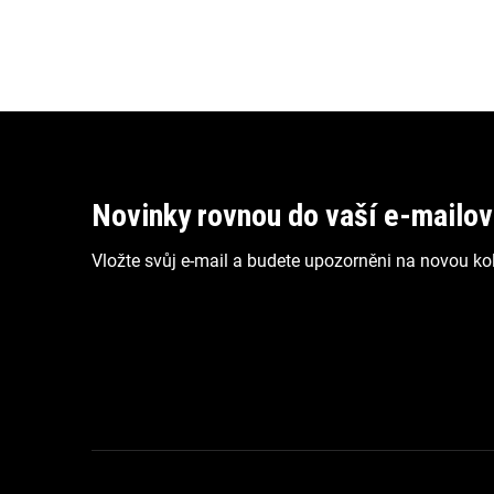
Z
á
p
Novinky rovnou do vaší e-mailo
a
Vložte svůj e-mail a budete upozorněni na novou kol
t
í