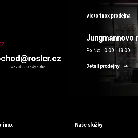
Victorinox prodejna
Jungmannovo n
Po-Ne: 10:00 - 18:00
bchod
@
rosler.cz
Detail prodejny
orinox
Naše služby