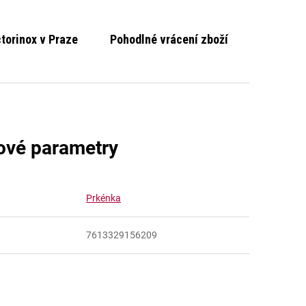
ctorinox v Praze
Pohodlné vrácení zboží
ové parametry
Prkénka
7613329156209