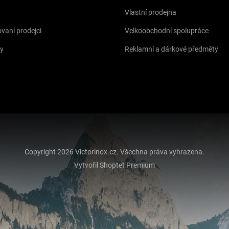
Vlastní prodejna
vaní prodejci
Velkoobchodní spolupráce
y
Reklamní a dárkové předměty
Copyright 2026
Victorinox.cz
. Všechna práva vyhrazena.
Vytvořil Shoptet Premium