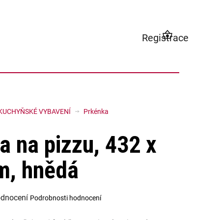
Registrace
NÁKUPNÍ
KOŠÍK
KUCHYŇSKÉ VYBAVENÍ
Prkénka
a na pizzu, 432 x
m, hnědá
odnocení
Podrobnosti hodnocení
í