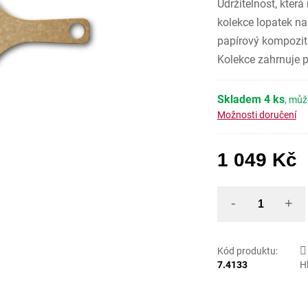
Udržitelnost, která
z
5
hvězdiček
kolekce lopatek na
papírový kompozitní
Kolekce zahrnuje p
Skladem
4 ks
Možnosti doručení
1 049 Kč
Mě
Kód produktu:
7.4133
H