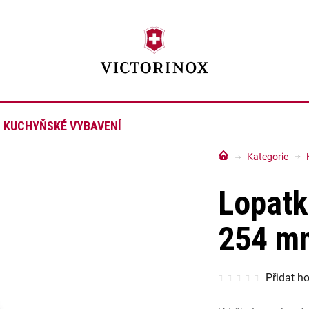
KUCHYŇSKÉ VYBAVENÍ
Domů
Kategorie
Lopatk
254 m
Průměrné
Přidat h
hodnocen
produktu
je
0,0