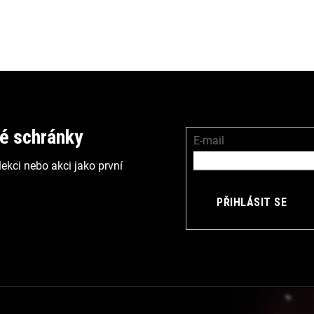
vé schránky
E-mail
ekci nebo akci jako první
PŘIHLÁSIT SE