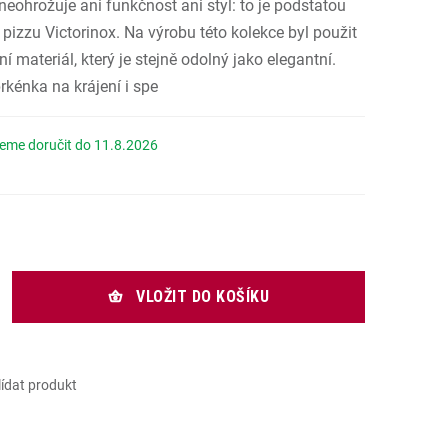
 neohrožuje ani funkčnost ani styl: to je podstatou
.
 pizzu Victorinox. Na výrobu této kolekce byl použit
 materiál, který je stejně odolný jako elegantní.
rkénka na krájení i spe
11.8.2026
rná cena:
VLOŽIT DO KOŠÍKU
lídat produkt