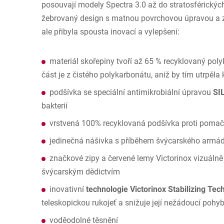
posouvají modely Spectra 3.0 až do stratosférických
žebrovaný design s matnou povrchovou úpravou a 
ale přibyla spousta inovací a vylepšení:
materiál skořepiny tvoří až 65 % recyklovaný pol
část je z čistého polykarbonátu, aniž by tím utrpěla 
podšívka se speciální antimikrobiální úpravou
SI
bakterií
vrstvená 100% recyklovaná podšívka proti pomač
jedinečná nášivka s příběhem švýcarského armá
značkové zipy a červené lemy Victorinox vizuálně 
švýcarským dědictvím
inovativní
technologie Victorinox Stabilizing Tec
teleskopickou rukojeť a snižuje její nežádoucí pohy
voděodolné těsnění