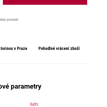
lídat produkt
ctorinox v Praze
Pohodlné vrácení zboží
ové parametry
Kufry