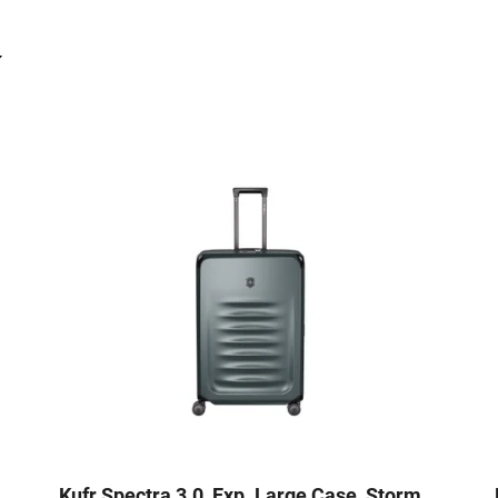
Kufr Spectra 3.0, Exp. Large Case, Storm