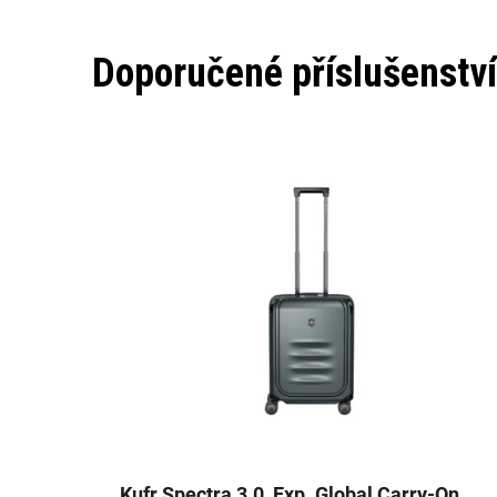
Doporučené příslušenství
Kufr Spectra 3.0, Exp. Global Carry-On,