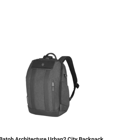
Batoh Architecture Urban2 City Backpack,