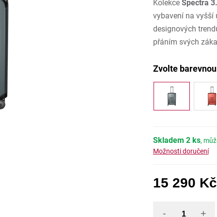
Kolekce
Spectra 3
z
5
hvězdiček
vybavení na vyšší 
designových trendů
přáním svých záka
Skladem
2 ks
Možnosti doručení
15 290 Kč