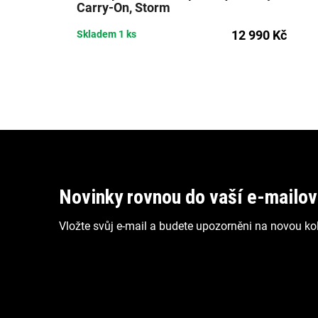
Carry-On, Storm
12 990 Kč
Skladem
1 ks
Z
á
p
Novinky rovnou do vaší e-mailo
a
Vložte svůj e-mail a budete upozorněni na novou kol
t
í