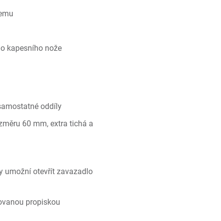
jemu
ho kapesního nože
 samostatné oddíly
změru 60 mm, extra tichá a
y umožní otevřít zavazadlo
rovanou propiskou