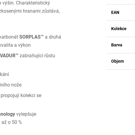
 výšin. Charakteristický
zkosenými hranami zůstává,
EAN
Kolekce
ykarbonát
SORPLAS™
a druhá
kvalita a výkon
Barva
LVADUR™
zabraňující růstu
Objem
kání
dního nože
propojují kolekci se
hnology
vylepšuje
b až o 50 %