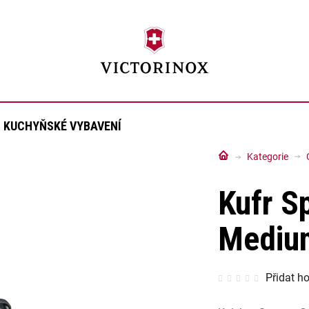
KUCHYŇSKÉ VYBAVENÍ
Domů
Kategorie
Kufr S
Medium
Průměrné
Přidat h
hodnocen
produktu
je
0,0