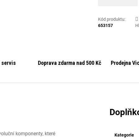
Kód produktu:
653157
H
 servis
Doprava zdarma nad 500 Kč
Prodejna Vi
Doplňk
voluční komponenty, které
Kategorie