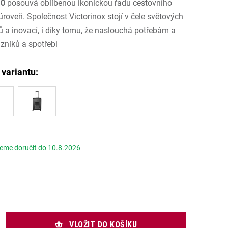
.0
posouvá oblíbenou ikonickou řadu cestovního
.
úroveň. Společnost Victorinox stojí v čele světových
 a inovací, i díky tomu, že naslouchá potřebám a
zníků a spotřebi
10.8.2026
Měrná cena:
VLOŽIT DO KOŠÍKU