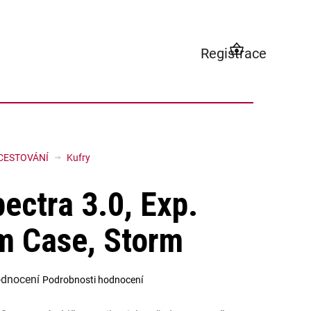
Registrace
NÁKUPNÍ
KOŠÍK
CESTOVÁNÍ
Kufry
pectra 3.0, Exp.
 Case, Storm
odnocení
Podrobnosti hodnocení
í