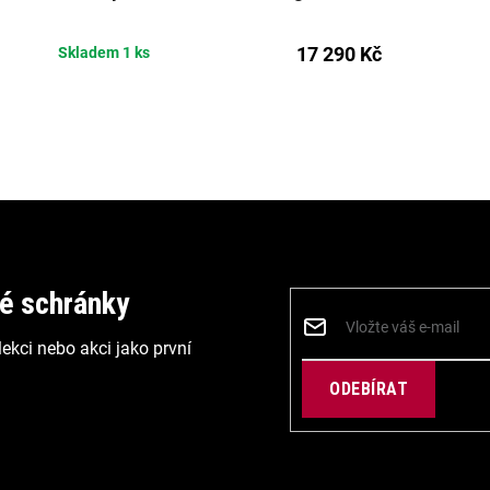
17 290 Kč
Skladem
1 ks
vé schránky
ekci nebo akci jako první
PŘIHLÁSIT
SE