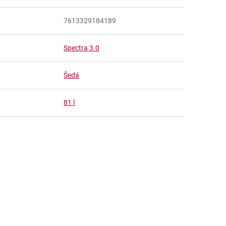
7613329184189
Spectra 3.0
Šedá
81 l