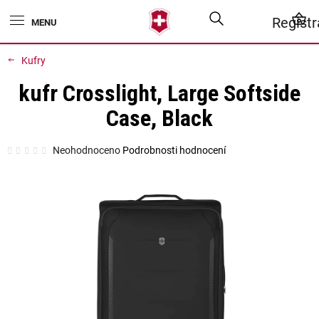
Přejít
Hledat
N
Regist
na
obsah
K
Kufry
kufr Crosslight, Large Softside
Case, Black
Průměrné
Neohodnoceno
Podrobnosti hodnocení
hodnocení
produktu
je
0,0
z
5
hvězdiček.