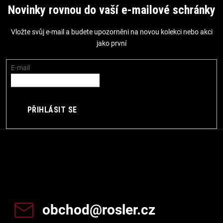
á
Novinky rovnou do vaší e-mailové schránky
p
Vložte svůj e-mail a budete upozorněni na novou kolekci nebo akci
a
jako první
t
í
E-mail
PŘIHLÁSIT SE
Kontakt
obchod
@
rosler.cz