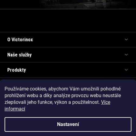
Informace pro vás
O Victorinox
Naše služby
Produkty
Používáme cookies, abychom Vám umožnili pohodlné
Copyright 2026
Victorinox.cz
. Všechna práva vyhrazena.
prohlížení webu a díky analýze provozu webu neustále
Vytvořil Shoptet Premium
zlepšovali jeho funkce, výkon a použitelnost.
Více
informací
Nastavení