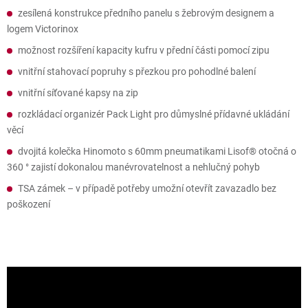
zesílená konstrukce předního panelu s žebrovým designem a
logem Victorinox
možnost rozšíření kapacity kufru v přední části pomocí zipu
vnitřní stahovací popruhy s přezkou pro pohodlné balení
vnitřní síťované kapsy na zip
rozkládací organizér Pack Light pro důmyslné přídavné ukládání
věcí
dvojitá kolečka Hinomoto s 60mm pneumatikami Lisof® otočná o
360 ° zajistí dokonalou manévrovatelnost a nehlučný pohyb
TSA zámek – v případě potřeby umožní otevřít zavazadlo bez
poškození