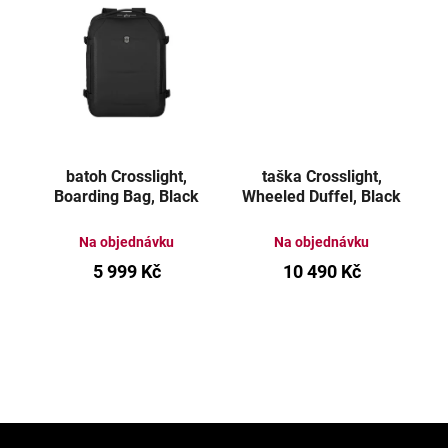
batoh Crosslight,
taška Crosslight,
Boarding Bag, Black
Wheeled Duffel, Black
Na objednávku
Na objednávku
5 999 Kč
10 490 Kč
Z