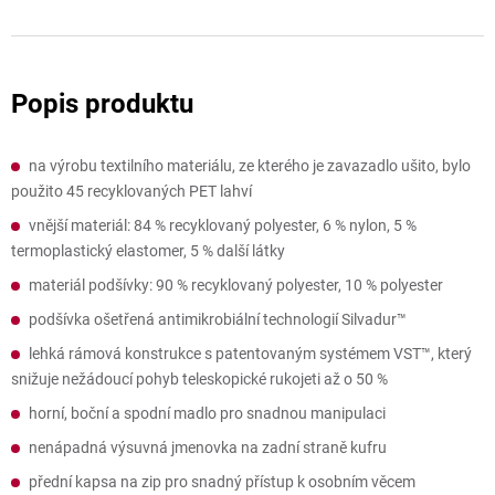
na výrobu textilního materiálu, ze kterého je zavazadlo ušito, bylo
použito 45 recyklovaných PET lahví
vnější materiál: 84 % recyklovaný polyester, 6 % nylon, 5 %
termoplastický elastomer, 5 % další látky
materiál podšívky: 90 % recyklovaný polyester, 10 % polyester
podšívka ošetřená antimikrobiální technologií Silvadur™
lehká rámová konstrukce s patentovaným systémem VST™, který
snižuje nežádoucí pohyb teleskopické rukojeti až o 50 %
horní, boční a spodní madlo pro snadnou manipulaci
nenápadná výsuvná jmenovka na zadní straně kufru
přední kapsa na zip pro snadný přístup k osobním věcem