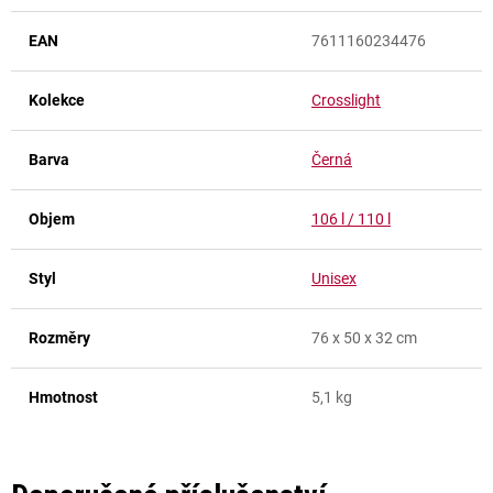
EAN
7611160234476
Kolekce
Crosslight
Barva
Černá
Objem
106 l / 110 l
Styl
Unisex
Rozměry
76 x 50 x 32 cm
Hmotnost
5,1 kg