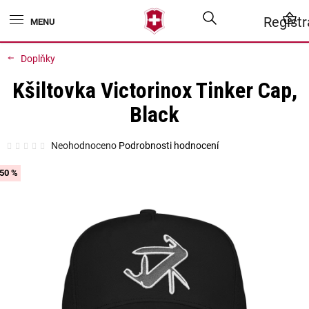
Přejít
Hledat
N
Regist
na
obsah
K
Doplňky
Kšiltovka Victorinox Tinker Cap,
Black
Průměrné
Neohodnoceno
Podrobnosti hodnocení
hodnocení
produktu
je
50 %
0,0
z
5
hvězdiček.