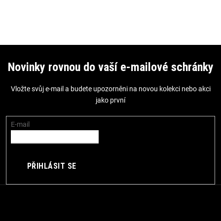
Z
á
Novinky rovnou do vaší e-mailové schránky
p
Vložte svůj e-mail a budete upozorněni na novou kolekci nebo akci
a
jako první
t
í
E-mail
PŘIHLÁSIT SE