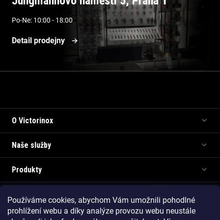
Jungmannovo náměstí 5, Praha 1
Po-Ne: 10:00 - 18:00
Detail prodejny
Informace pro vás
O Victorinox
Naše služby
Produkty
Používáme cookies, abychom Vám umožnili pohodlné
Copyright 2026
Victorinox.cz
. Všechna práva vyhrazena.
prohlížení webu a díky analýze provozu webu neustále
Vytvořil Shoptet Premium