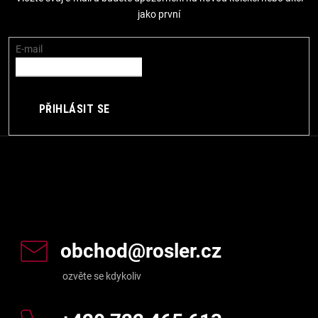
a
jako první
t
í
E-mail
PŘIHLÁSIT SE
Kontakt
obchod
@
rosler.cz