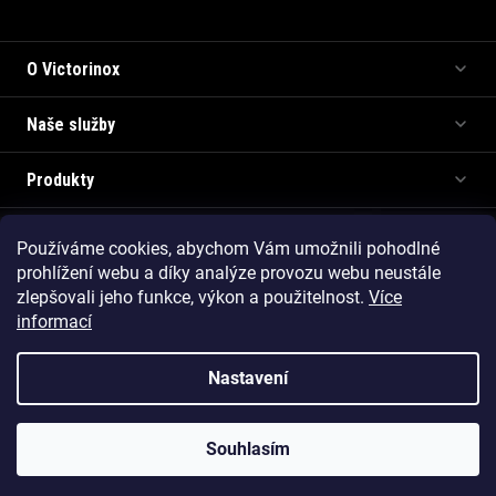
Informace pro vás
O Victorinox
Naše služby
Produkty
Používáme cookies, abychom Vám umožnili pohodlné
Copyright 2026
Victorinox.cz
. Všechna práva vyhrazena.
prohlížení webu a díky analýze provozu webu neustále
Vytvořil Shoptet Premium
zlepšovali jeho funkce, výkon a použitelnost.
Více
informací
Nastavení
Souhlasím