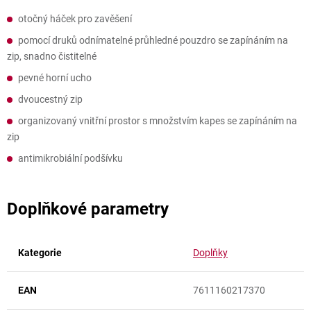
otočný háček pro zavěšení
pomocí druků odnímatelné průhledné pouzdro se zapínáním na
zip, snadno čistitelné
pevné horní ucho
dvoucestný zip
organizovaný vnitřní prostor s množstvím kapes se zapínáním na
zip
antimikrobiální podšívku
Doplňkové parametry
Kategorie
Doplňky
EAN
7611160217370