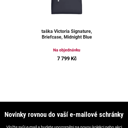
taška Victoria Signature,
Briefcase, Midnight Blue
Na objednávku
7 799 Kč
Z
á
Novinky rovnou do vaší e-mailové schránky
p
Vložte svůj e-mail a budete upozorněni na novou kolekci nebo akci