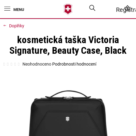
Přejít
Hledat
N
Regist
na
obsah
K
Doplňky
kosmetická taška Victoria
Signature, Beauty Case, Black
Průměrné
Neohodnoceno
Podrobnosti hodnocení
hodnocení
produktu
je
0,0
z
5
hvězdiček.