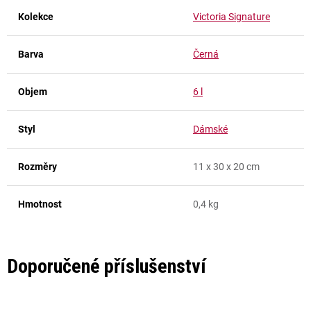
Kolekce
Victoria Signature
Barva
Černá
Objem
6 l
Styl
Dámské
Rozměry
11 x 30 x 20 cm
Hmotnost
0,4 kg
Doporučené příslušenství