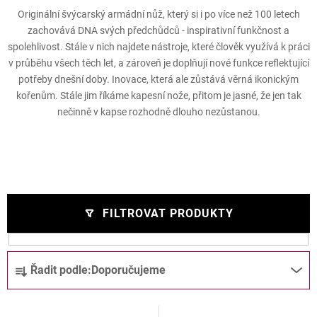
Originální švýcarský armádní nůž, který si i po více než 100 letech
zachovává DNA svých předchůdců - inspirativní funkčnost a
spolehlivost. Stále v nich najdete nástroje, které člověk využívá k práci
v průběhu všech těch let, a zároveň je doplňují nové funkce reflektující
potřeby dnešní doby. Inovace, která ale zůstává věrná ikonickým
kořenům. Stále jim říkáme kapesní nože, přitom je jasné, že jen tak
nečinně v kapse rozhodně dlouho nezůstanou.
FILTROVAT PRODUKTY
V
Ř
Řadit podle:
Doporučujeme
ý
a
p
z