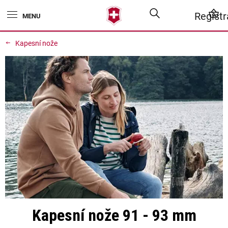
Přejít
Hledat
N
Regist
na
obsah
K
Kapesní nože
Kapesní nože 91 - 93 mm