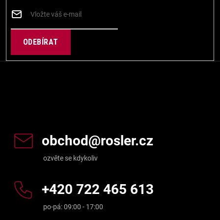
i
í
s
u
PŘIHLÁSIT
SE
Kontakt
obchod
@
rosler.cz
+420 722 465 613