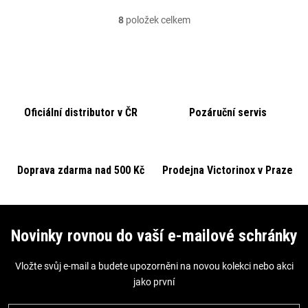
8
položek celkem
O
v
l
á
d
Oficiální distributor v ČR
Pozáruční servis
a
c
í
p
Doprava zdarma nad 500 Kč
Prodejna Victorinox v Praze
r
v
Z
k
á
Novinky rovnou do vaší e-mailové schránky
y
p
v
Vložte svůj e-mail a budete upozorněni na novou kolekci nebo akci
a
ý
jako první
t
p