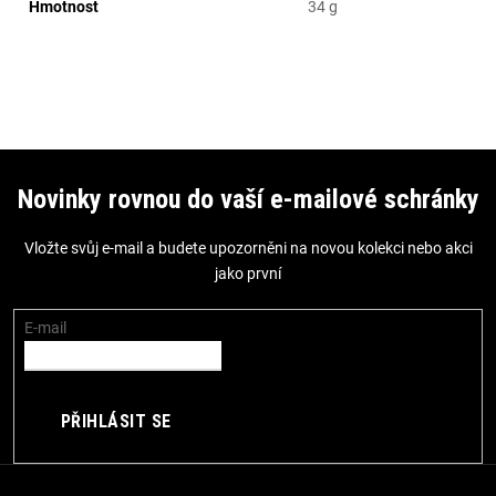
Hmotnost
34 g
Z
á
Novinky rovnou do vaší e-mailové schránky
p
Vložte svůj e-mail a budete upozorněni na novou kolekci nebo akci
a
jako první
t
í
E-mail
PŘIHLÁSIT SE