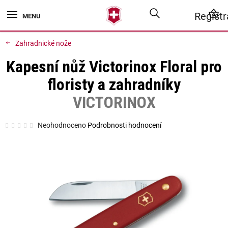
Přejít
Hledat
N
Regist
na
obsah
K
Zahradnické nože
Kapesní nůž Victorinox Floral pro
floristy a zahradníky
VICTORINOX
Průměrné
Neohodnoceno
Podrobnosti hodnocení
hodnocení
produktu
je
0,0
z
5
hvězdiček.