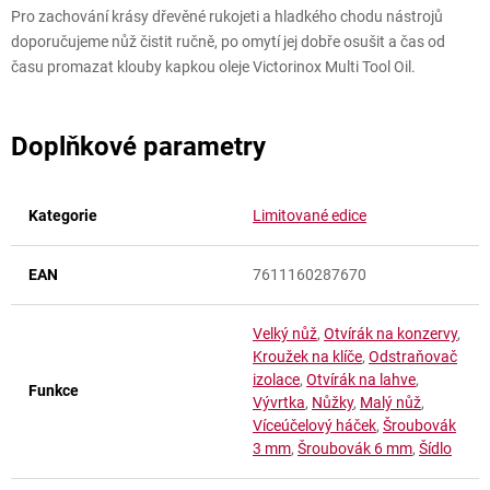
Pro zachování krásy dřevěné rukojeti a hladkého chodu nástrojů
doporučujeme nůž čistit ručně, po omytí jej dobře osušit a čas od
času promazat klouby kapkou oleje Victorinox Multi Tool Oil.
Doplňkové parametry
Kategorie
Limitované edice
EAN
7611160287670
Velký nůž
,
Otvírák na konzervy
,
Kroužek na klíče
,
Odstraňovač
izolace
,
Otvírák na lahve
,
Funkce
Vývrtka
,
Nůžky
,
Malý nůž
,
Víceúčelový háček
,
Šroubovák
3 mm
,
Šroubovák 6 mm
,
Šídlo