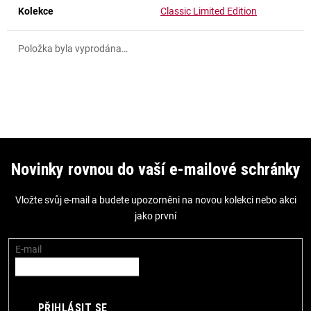
Kolekce
Classic Limited Edition
Položka byla vyprodána…
Z
á
Novinky rovnou do vaší e-mailové schránky
p
Vložte svůj e-mail a budete upozorněni na novou kolekci nebo akci
a
jako první
t
í
E-mail
PŘIHLÁSIT SE