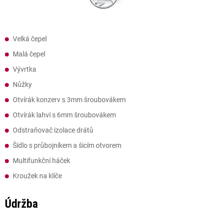
Velká čepel
Malá čepel
Vývrtka
Nůžky
Otvírák konzerv s 3mm šroubovákem
Otvírák lahví s 6mm šroubovákem
Odstraňovač izolace drátů
Šídlo s průbojníkem a šicím otvorem
Multifunkční háček
Kroužek na klíče
Údržba