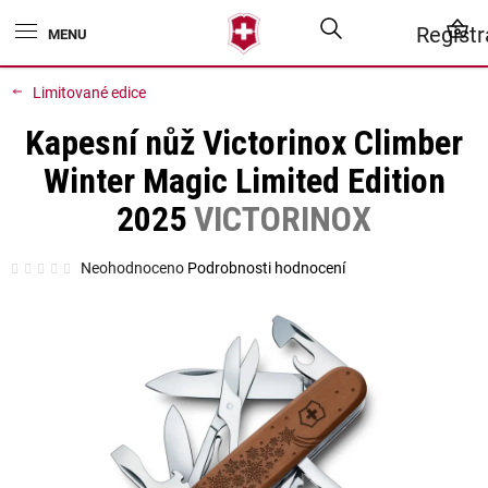
Přejít
Hledat
N
Regist
na
obsah
K
Limitované edice
Kapesní nůž Victorinox Climber
Winter Magic Limited Edition
2025
VICTORINOX
Průměrné
Neohodnoceno
Podrobnosti hodnocení
hodnocení
produktu
je
0,0
z
5
hvězdiček.