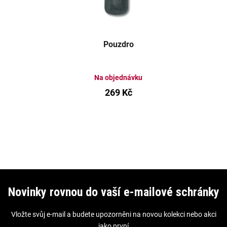
Pouzdro
Na objednávku
269 Kč
Z
á
Novinky rovnou do vaší e-mailové schránky
p
Vložte svůj e-mail a budete upozorněni na novou kolekci nebo akci
a
jako první