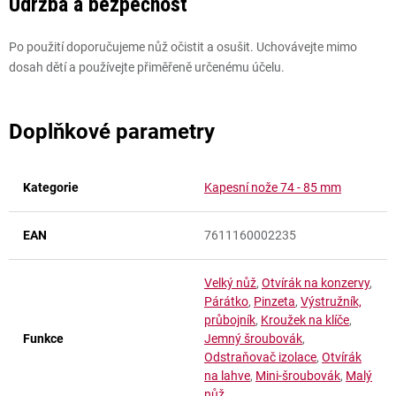
Údržba a bezpečnost
Po použití doporučujeme nůž očistit a osušit. Uchovávejte mimo
dosah dětí a používejte přiměřeně určenému účelu.
Doplňkové parametry
Kategorie
Kapesní nože 74 - 85 mm
EAN
7611160002235
Velký nůž
,
Otvírák na konzervy
,
Párátko
,
Pinzeta
,
Výstružník,
průbojník
,
Kroužek na klíče
,
Funkce
Jemný šroubovák
,
Odstraňovač izolace
,
Otvírák
na lahve
,
Mini-šroubovák
,
Malý
nůž