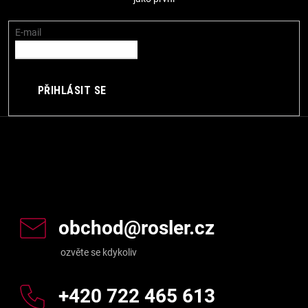
t
í
E-mail
PŘIHLÁSIT SE
Kontakt
obchod
@
rosler.cz
+420 722 465 613