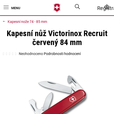
Přejít
Hledat
N
Regist
na
obsah
K
Kapesní nože 74 - 85 mm
Kapesní nůž Victorinox Recruit
červený 84 mm
Průměrné
Neohodnoceno
Podrobnosti hodnocení
hodnocení
produktu
je
0,0
z
5
hvězdiček.