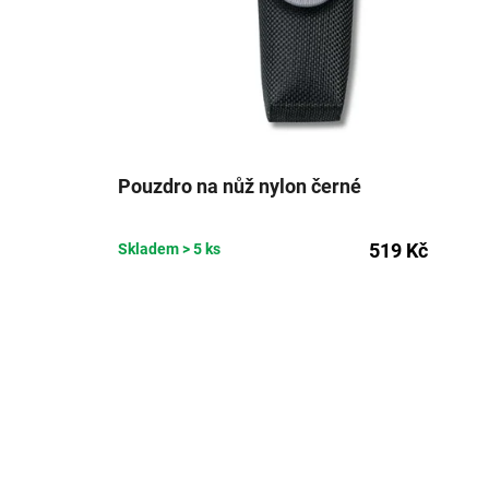
Pouzdro na nůž nylon černé
519 Kč
Skladem
> 5 ks