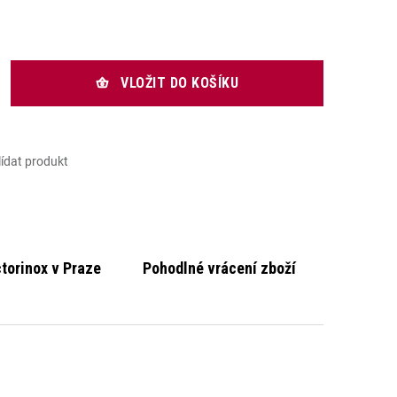
rná cena:
VLOŽIT DO KOŠÍKU
lídat produkt
ctorinox v Praze
Pohodlné vrácení zboží