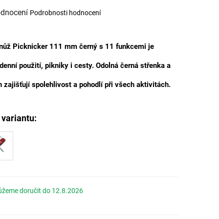
odnocení
Podrobnosti hodnocení
í
 nůž Picknicker 111 mm černý
s 11 funkcemi je
.
enní použití, pikniky i cesty. Odolná černá střenka a
ajišťují spolehlivost a pohodlí při všech aktivitách.
12.8.2026