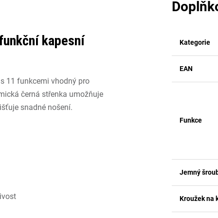
Doplňk
funkční kapesní
Kategorie
EAN
 s 11 funkcemi vhodný pro
omická černá střenka umožňuje
išťuje snadné nošení.
Funkce
Jemný šrou
ivost
Kroužek na k