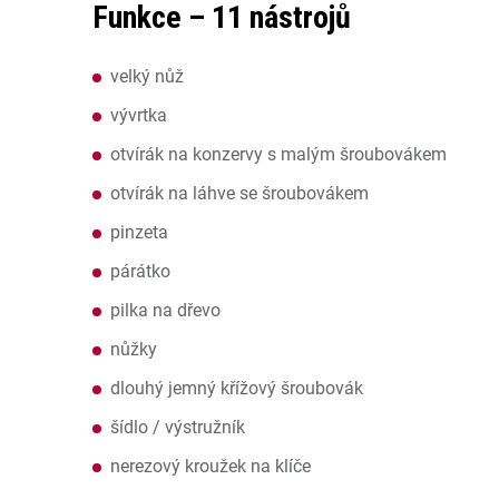
Funkce – 11 nástrojů
velký nůž
vývrtka
otvírák na konzervy s malým šroubovákem
otvírák na láhve se šroubovákem
pinzeta
párátko
pilka na dřevo
nůžky
dlouhý jemný křížový šroubovák
šídlo / výstružník
nerezový kroužek na klíče