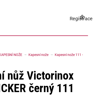
Registrace
NÁKUPNÍ
KOŠÍK
KAPESNÍ NOŽE
Kapesní nože
Kapesní nože 111 -
í nůž Victorinox
CKER černý 111