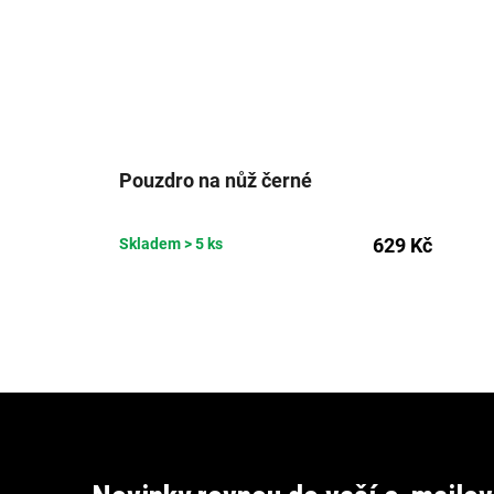
Pouzdro na nůž černé
629 Kč
Skladem
> 5 ks
Z
á