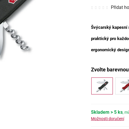
Průměrné
Přidat h
hodnocen
produktu
je
0,0
z
5
Švýcarský kapesní
hvězdiček
praktický pro každod
ergonomický design z
Skladem
> 5 ks
Možnosti doručení