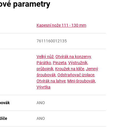
ové parametry
Kapesní nože 111 - 130 mm
7611160012135
Velký nůž
,
Otvírák na konzervy
,
Párátko
,
Pinzeta
,
Výstružník,
průbojník
,
Kroužek na klíče
,
Jemný
šroubovák
,
Odstraňovač izolace
,
Otvírák na lahve
,
Mini-šroubovák
,
Vývrtka
bovák
ANO
líče
ANO