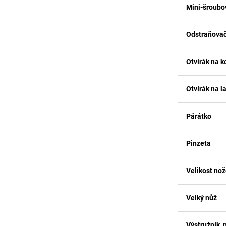
Mini-šroubo
Odstraňovač
Otvírák na k
Otvírák na l
Párátko
Pinzeta
Velikost no
Velký nůž
Výstružník, 