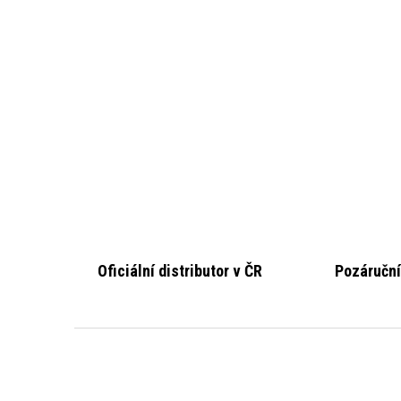
Oficiální distributor v ČR
Pozáruční