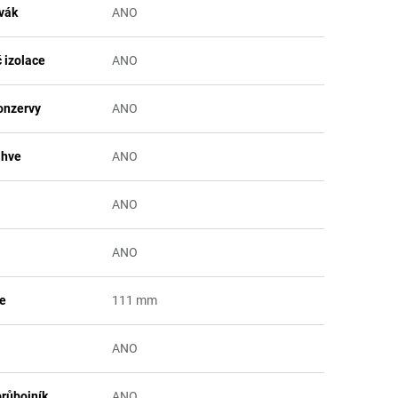
vák
ANO
 izolace
ANO
onzervy
ANO
ahve
ANO
ANO
ANO
že
111 mm
ANO
průbojník
ANO