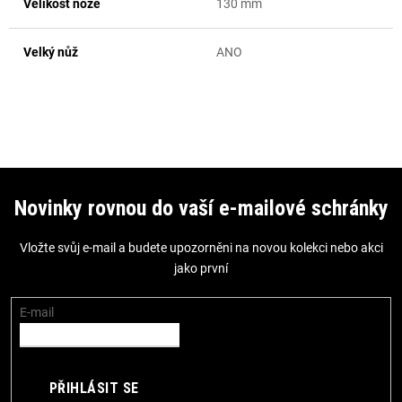
Velikost nože
130 mm
Velký nůž
ANO
Z
á
Novinky rovnou do vaší e-mailové schránky
p
Vložte svůj e-mail a budete upozorněni na novou kolekci nebo akci
a
jako první
t
í
E-mail
PŘIHLÁSIT SE