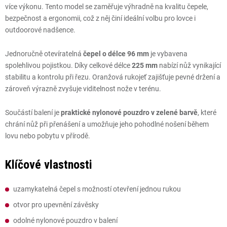
více výkonu. Tento model se zaměřuje výhradně na kvalitu čepele,
bezpečnost a ergonomii, což z něj činí ideální volbu pro lovce i
outdoorové nadšence.
Jednoručně otevíratelná
čepel o délce 96 mm
je vybavena
spolehlivou pojistkou. Díky celkové délce
225 mm
nabízí nůž vynikající
stabilitu a kontrolu při řezu. Oranžová rukojeť zajišťuje pevné držení a
zároveň výrazně zvyšuje viditelnost nože v terénu.
Součástí balení je
praktické nylonové pouzdro v zelené barvě
, které
chrání nůž při přenášení a umožňuje jeho pohodlné nošení během
lovu nebo pobytu v přírodě.
Klíčové vlastnosti
uzamykatelná čepel s možností otevření jednou rukou
otvor pro upevnění závěsky
odolné nylonové pouzdro v balení