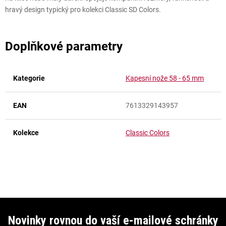
hravý design typický pro kolekci Classic SD Colors.
Doplňkové parametry
Kategorie
Kapesní nože 58 - 65 mm
EAN
7613329143957
Kolekce
Classic Colors
Z
á
Novinky rovnou do vaší e-mailové schránky