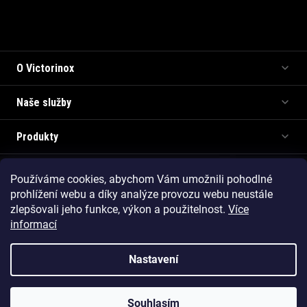
Informace pro vás
O Victorinox
Naše služby
Produkty
Používáme cookies, abychom Vám umožnili pohodlné
Copyright 2026
Victorinox.cz
. Všechna práva vyhrazena.
prohlížení webu a díky analýze provozu webu neustále
Vytvořil Shoptet Premium
zlepšovali jeho funkce, výkon a použitelnost.
Více
informací
Nastavení
Souhlasím