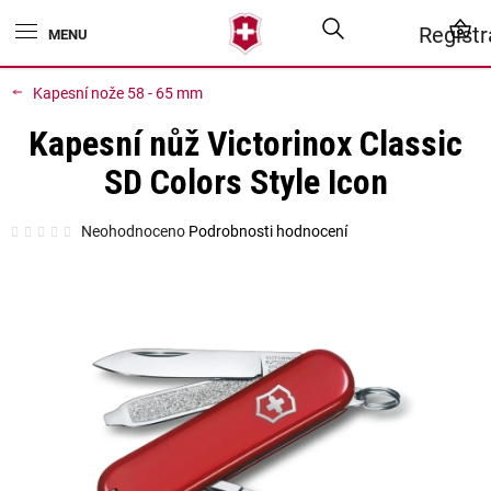
Přejít
Hledat
N
Regist
na
obsah
K
Kapesní nože 58 - 65 mm
Kapesní nůž Victorinox Classic
SD Colors Style Icon
Průměrné
Neohodnoceno
Podrobnosti hodnocení
hodnocení
produktu
je
0,0
z
5
hvězdiček.