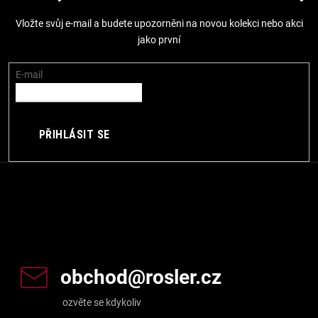
p
Vložte svůj e-mail a budete upozorněni na novou kolekci nebo akci
a
jako první
t
í
E-mail
PŘIHLÁSIT SE
Kontakt
obchod
@
rosler.cz