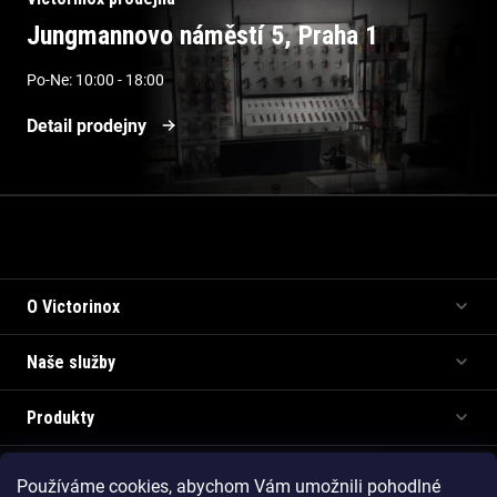
Jungmannovo náměstí 5, Praha 1
Po-Ne: 10:00 - 18:00
Detail prodejny
Informace pro vás
O Victorinox
Naše služby
Produkty
Používáme cookies, abychom Vám umožnili pohodlné
Copyright 2026
Victorinox.cz
. Všechna práva vyhrazena.