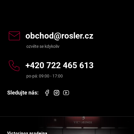
Kontakt
obchod
@
rosler.cz
+420 722 465 613
Victorinox prodejna