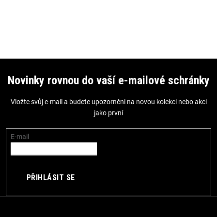
Z
á
Novinky rovnou do vaší e-mailové schránky
p
Vložte svůj e-mail a budete upozorněni na novou kolekci nebo akci
a
jako první
t
í
E-mail
PŘIHLÁSIT SE