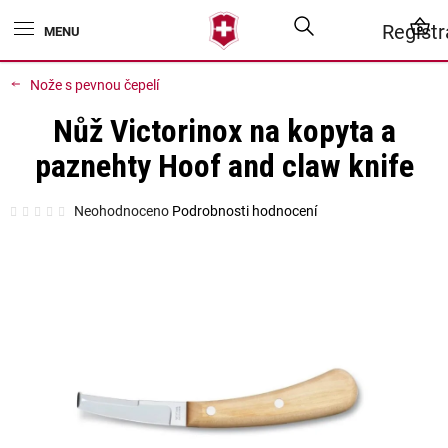
Přejít
Hledat
N
Regist
na
obsah
K
Nože s pevnou čepelí
Nůž Victorinox na kopyta a
paznehty Hoof and claw knife
Průměrné
Neohodnoceno
Podrobnosti hodnocení
hodnocení
produktu
je
0,0
z
5
hvězdiček.