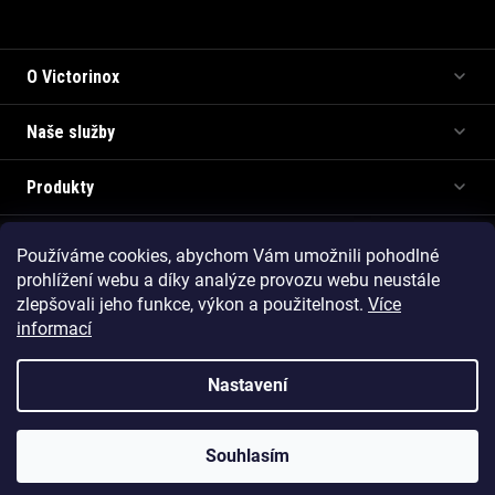
Informace pro vás
O Victorinox
Naše služby
Produkty
Používáme cookies, abychom Vám umožnili pohodlné
Copyright 2026
Victorinox.cz
. Všechna práva vyhrazena.
prohlížení webu a díky analýze provozu webu neustále
Vytvořil Shoptet Premium
zlepšovali jeho funkce, výkon a použitelnost.
Více
informací
Nastavení
Souhlasím