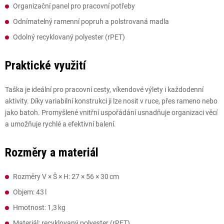
Organizační panel pro pracovní potřeby
Odnímatelný ramenní popruh a polstrovaná madla
Odolný recyklovaný polyester (rPET)
Praktické využití
Taška je ideální pro pracovní cesty, víkendové výlety i každodenní
aktivity. Díky variabilní konstrukci ji lze nosit v ruce, přes rameno nebo
jako batoh. Promyšlené vnitřní uspořádání usnadňuje organizaci věcí
a umožňuje rychlé a efektivní balení.
Rozměry a materiál
Rozměry V × Š × H: 27 × 56 × 30 cm
Objem: 43 l
Hmotnost: 1,3 kg
Materiál: recyklovaný polyester (rPET)