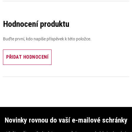
Hodnocení produktu
Buďte první, kdo napíše příspěvek k této položce.
PŘIDAT HODNOCENÍ
Z
á
Novinky rovnou do vaší e-mailové schránky
p