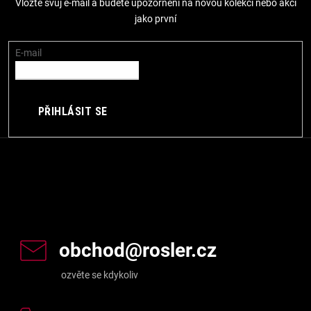
Vložte svůj e-mail a budete upozorněni na novou kolekci nebo akci
a
jako první
t
í
E-mail
PŘIHLÁSIT SE
Kontakt
obchod
@
rosler.cz