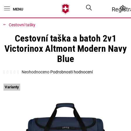
Přejít
Hledat
N
Regist
na
obsah
K
Cestovní tašky
Cestovní taška a batoh 2v1
Victorinox Altmont Modern Navy
Blue
Průměrné
Neohodnoceno
Podrobnosti hodnocení
hodnocení
produktu
je
0,0
Varianty
z
5
hvězdiček.