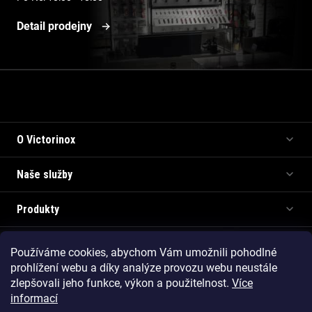
Detail prodejny
Informace pro vás
O Victorinox
Naše služby
Produkty
Používáme cookies, abychom Vám umožnili pohodlné
Copyright 2026
Victorinox.cz
. Všechna práva vyhrazena.
prohlížení webu a díky analýze provozu webu neustále
Vytvořil Shoptet Premium
zlepšovali jeho funkce, výkon a použitelnost.
Více
informací