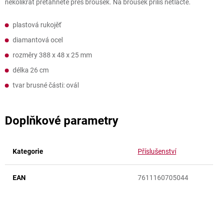
několikrát přetáhněte přes brousek. Na brousek příliš netlačte.
plastová rukojěť
diamantová ocel
rozměry 388 x 48 x 25 mm
délka 26 cm
tvar brusné části: ovál
Doplňkové parametry
Kategorie
Příslušenství
EAN
7611160705044