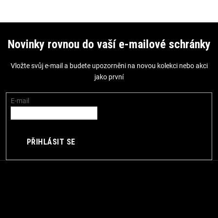
Z
á
Novinky rovnou do vaší e-mailové schránky
p
Vložte svůj e-mail a budete upozorněni na novou kolekci nebo akci
a
jako první
t
í
E-mail
PŘIHLÁSIT SE
Kontakt