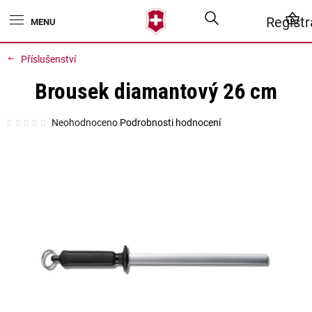
Přejít
Hledat
N
Regist
na
obsah
K
Příslušenství
Brousek diamantový 26 cm
Průměrné
Neohodnoceno
Podrobnosti hodnocení
hodnocení
produktu
je
0,0
z
5
hvězdiček.