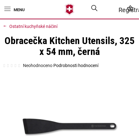
Přejít
Hledat
N
Regist
na
obsah
K
Ostatní kuchyňské náčiní
Obracečka Kitchen Utensils, 325
x 54 mm, černá
Průměrné
Neohodnoceno
Podrobnosti hodnocení
hodnocení
produktu
je
0,0
z
5
hvězdiček.