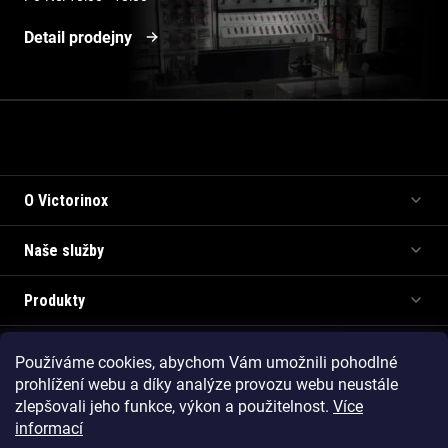
Detail prodejny
Informace pro vás
O Victorinox
Naše služby
Produkty
Používáme cookies, abychom Vám umožnili pohodlné
Copyright 2026
Victorinox.cz
. Všechna práva vyhrazena.
prohlížení webu a díky analýze provozu webu neustále
Vytvořil Shoptet Premium
zlepšovali jeho funkce, výkon a použitelnost.
Více
informací