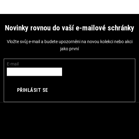
Z
á
Novinky rovnou do vaší e-mailové schránky
p
Vložte svůj e-mail a budete upozorněni na novou kolekci nebo akci
a
jako první
t
í
E-mail
PŘIHLÁSIT SE
Kontakt